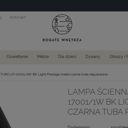
Q
KONTAKT
Oświetlenie
Meble
Dla dzieci
Dywany
Obrazy i 
UTURO LP-17001/1W BK Light Prestige metal czarna tuba regulowana
LAMPA ŚCIENNA
17001/1W BK L
CZARNA TUBA
Dostępność:
spodzie