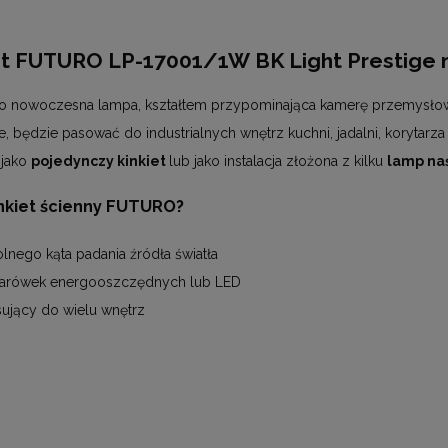
et FUTURO LP-17001/1W BK Light Prestige 
o nowoczesna lampa, kształtem przypominająca kamerę przemysłową. 
będzie pasować do industrialnych wnętrz kuchni, jadalni, korytarza 
 jako
pojedynczy kinkiet
lub jako instalacja złożona z kilku
lamp na
nkiet ścienny FUTURO?
nego kąta padania źródła światła
żarówek energooszczędnych lub LED
ujący do wielu wnętrz