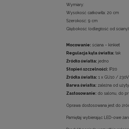
Wymiary:
Wysokość całkowita: 20 cm
Szerokość: 9 cm
Głębokość (odległość od ściany)
Mocowanie:
ściana – kinkiet
Regulacja kąta światła:
tak
Źródło światła:
jedno
Stopień szczelności:
IP20
Źródła światła:
1 x GU10 / 230
Barwa światła:
zależna od użyt
Zastosowanie:
do salonu, do pr
Oprawa dostosowana jest do źród
Pamiętaj wybierając LED-owe żar