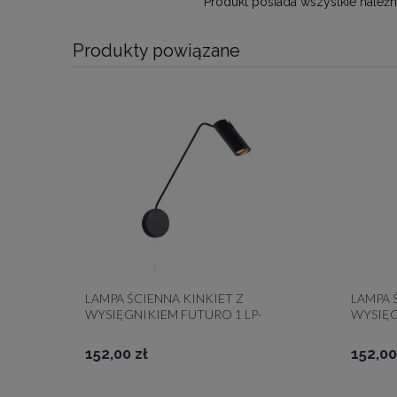
Produkt posiada wszystkie należ
Produkty powiązane
LAMPA ŚCIENNA KINKIET Z
LAMPA 
WYSIĘGNIKIEM FUTURO 1 LP-
WYSIĘG
17001/1WL BK LIGHT PRESTIGE
17001/
CZARNA TUBA REFLEKTOR
BIAŁA 
152,00 zł
152,00