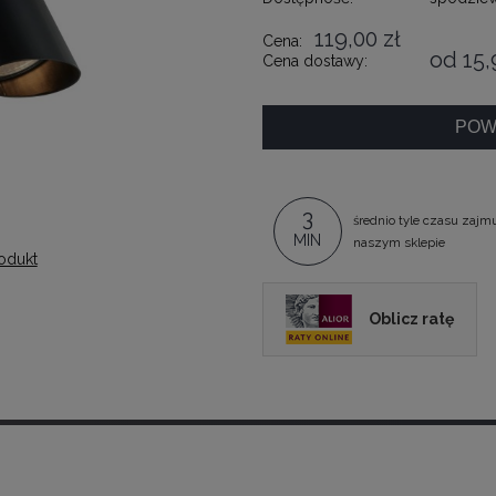
119,00 zł
Cena:
od 15,
Cena dostawy:
POW
3
średnio tyle czasu zajm
MIN
naszym sklepie
odukt
Oblicz ratę