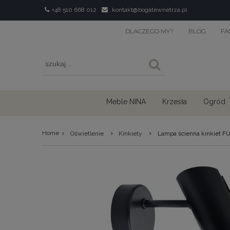
+48 510 668 012
kontakt@bogatewnetrza.pl
DLACZEGO MY?
BLOG
FA
Meble NINA
Krzesła
Ogród
›
›
›
Home
Oświetlenie
Kinkiety
Lampa ścienna kinkiet F