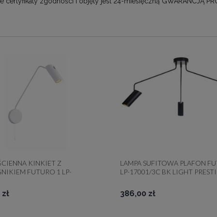
ne certyfikaty zgodności i objęty jest 24-miesięczną GWARANCJĄ 
ŚCIENNA KINKIET Z
LAMPA SUFITOWA PLAFON FU
NIKIEM FUTURO 1 LP-
LP-17001/3C BK LIGHT PREST
1WL WH LIGHT PRESTIGE
REFLEKTOROWA OPRAWA NA
TUBA REFLEKTOR
WYSIĘGNIKACH
 zł
386,00 zł