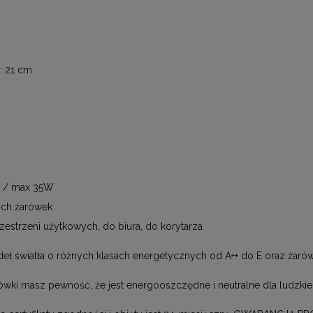
: 21 cm
V / max 35W
ych żarówek
zestrzeni użytkowych, do biura, do korytarza
eł światła o różnych klasach energetycznych od A++ do E oraz żar
ówki masz pewność, że jest energooszczędne i neutralne dla ludzkie