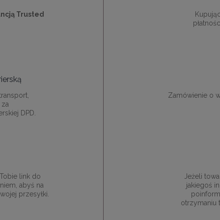
ncją Trusted
Kupują
płatnośc
ierską
ransport,
Zamówienie o w
 za
rskiej DPD.
obie link do
Jeżeli towa
niem, abyś na
jakiegoś 
ojej przesyłki.
poinform
otrzymaniu 