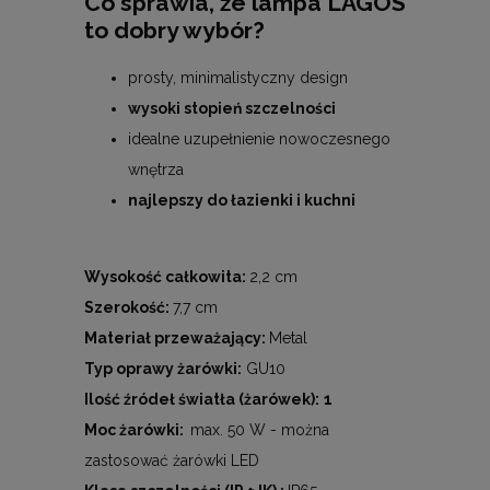
Co sprawia, że lampa LAGOS
to dobry wybór?
prosty, minimalistyczny design
wysoki stopień szczelności
idealne uzupełnienie nowoczesnego
wnętrza
najlepszy do łazienki i kuchni
Wysokość całkowita:
2,2 cm
Szerokość:
7,7 cm
Materiał przeważający:
Metal
Typ oprawy żarówki:
GU10
Ilość źródeł światła (żarówek):
1
Moc żarówki:
max. 50 W - można
zastosować żarówki LED