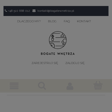
+48 510 668 012
kontakt@bogatewnetrza.pl
DLACZEGO MY?
BLOG
FAQ
KONTAKT
ZAREJESTRUJ SIĘ
ZALOGUJ SIĘ