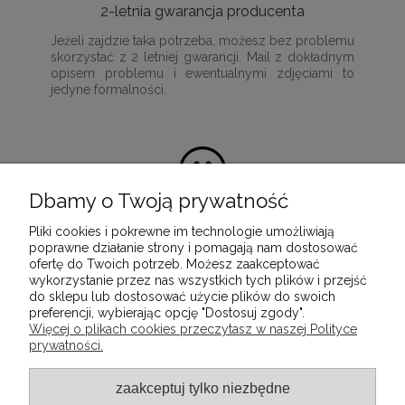
2-letnia gwarancja producenta
Jeżeli zajdzie taka potrzeba, możesz bez problemu
skorzystać z 2 letniej gwarancji. Mail z dokładnym
opisem problemu i ewentualnymi zdjęciami to
jedyne formalności.
Dbamy o Twoją prywatność
Pliki cookies i pokrewne im technologie umożliwiają
100% satysfakcji z zakupu
poprawne działanie strony i pomagają nam dostosować
ofertę do Twoich potrzeb. Możesz zaakceptować
Ponieważ naszą misją jest dostarczenie
wykorzystanie przez nas wszystkich tych plików i przejść
wartościowych i wysokiej jakości produktów, które
do sklepu lub dostosować użycie plików do swoich
służyć będą przez wiele lat.
preferencji, wybierając opcję "Dostosuj zgody".
Więcej o plikach cookies przeczytasz w naszej Polityce
prywatności.
INFORMACJE
zaakceptuj tylko niezbędne