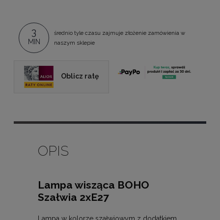
3
średnio tyle czasu zajmuje złożenie zamówienia w
MIN
naszym sklepie
Oblicz ratę
OPIS
Lampa wisząca BOHO
Szałwia 2xE27
Lampa w kolorze szałwiowym z dodatkiem