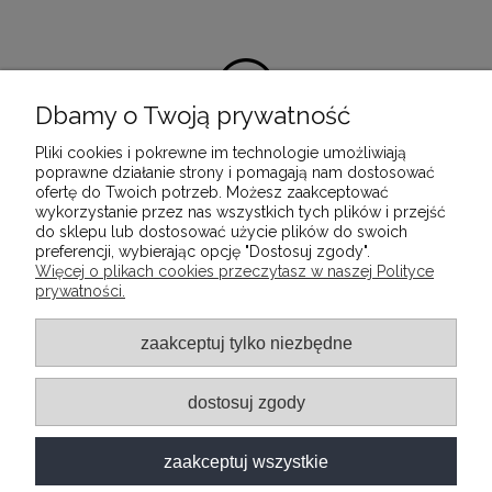
Dbamy o Twoją prywatność
Pliki cookies i pokrewne im technologie umożliwiają
100% satysfakcji z zakupu
poprawne działanie strony i pomagają nam dostosować
ofertę do Twoich potrzeb. Możesz zaakceptować
Ponieważ naszą misją jest dostarczenie
wykorzystanie przez nas wszystkich tych plików i przejść
wartościowych i wysokiej jakości produktów, które
do sklepu lub dostosować użycie plików do swoich
służyć będą przez wiele lat.
preferencji, wybierając opcję "Dostosuj zgody".
Więcej o plikach cookies przeczytasz w naszej Polityce
prywatności.
INFORMACJE
zaakceptuj tylko niezbędne
POMOC
dostosuj zgody
MOJE KONTO
zaakceptuj wszystkie
O FIRMIE