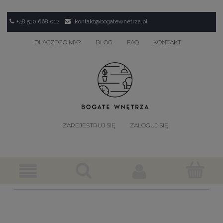
+48 510 668 012
kontakt@bogatewnetrza.pl
DLACZEGO MY?
BLOG
FAQ
KONTAKT
ZAREJESTRUJ SIĘ
ZALOGUJ SIĘ