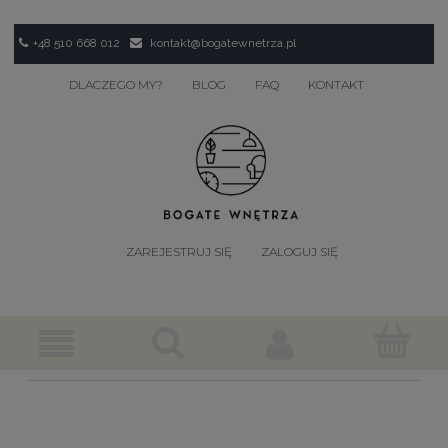
+48 510 668 012
kontakt@bogatewnetrza.pl
DLACZEGO MY?
BLOG
FAQ
KONTAKT
ZAREJESTRUJ SIĘ
ZALOGUJ SIĘ