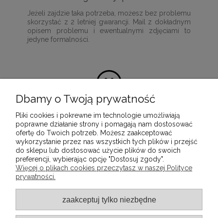
Jeżeli zajdzie taka potrzeba, możesz bez problemu
skorzystać z 2 letniej gwarancji. Mail z dokładnym
opisem problemu i ewentualnymi zdjęciami to
jedyne formalności.
Dbamy o Twoją prywatność
Pliki cookies i pokrewne im technologie umożliwiają
100% satysfakcji z zakupu
poprawne działanie strony i pomagają nam dostosować
ofertę do Twoich potrzeb. Możesz zaakceptować
Ponieważ naszą misją jest dostarczenie
wykorzystanie przez nas wszystkich tych plików i przejść
wartościowych i wysokiej jakości produktów, które
do sklepu lub dostosować użycie plików do swoich
służyć będą przez wiele lat.
preferencji, wybierając opcję "Dostosuj zgody".
Więcej o plikach cookies przeczytasz w naszej Polityce
prywatności.
INFORMACJE
zaakceptuj tylko niezbędne
POMOC