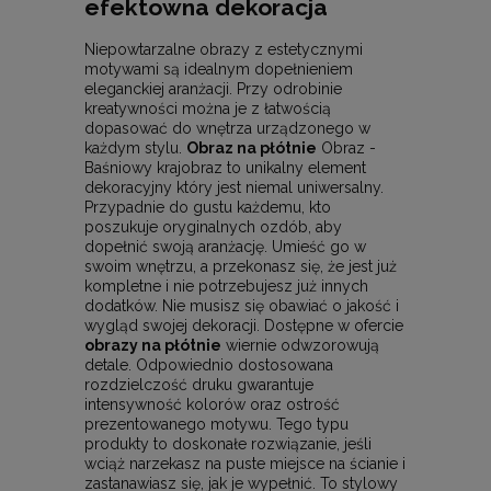
efektowna dekoracja
Niepowtarzalne obrazy z estetycznymi
motywami są idealnym dopełnieniem
eleganckiej aranżacji. Przy odrobinie
kreatywności można je z łatwością
dopasować do wnętrza urządzonego w
każdym stylu.
Obraz na płótnie
Obraz -
Baśniowy krajobraz to unikalny element
dekoracyjny który jest niemal uniwersalny.
Przypadnie do gustu każdemu, kto
poszukuje oryginalnych ozdób, aby
dopełnić swoją aranżację. Umieść go w
swoim wnętrzu, a przekonasz się, że jest już
kompletne i nie potrzebujesz już innych
dodatków. Nie musisz się obawiać o jakość i
wygląd swojej dekoracji. Dostępne w ofercie
obrazy na płótnie
wiernie odwzorowują
detale. Odpowiednio dostosowana
rozdzielczość druku gwarantuje
intensywność kolorów oraz ostrość
prezentowanego motywu. Tego typu
produkty to doskonałe rozwiązanie, jeśli
wciąż narzekasz na puste miejsce na ścianie i
zastanawiasz się, jak je wypełnić. To stylowy