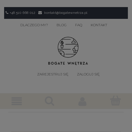
+48 510 668 012
kontakt@bogatewnetrza.pl
DLACZEGO MY?
BLOG
FAQ
KONTAKT
ZAREJESTRUJ SIĘ
ZALOGUJ SIĘ