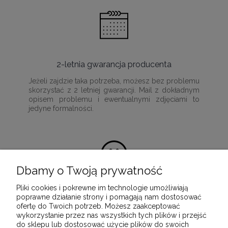
2-letnia gwarancja producenta
Jeżeli zajdzie taka potrzeba, możesz bez problemu
skorzystać z 2 letniej gwarancji. Mail z dokładnym
opisem problemu i ewentualnymi zdjęciami to
jedyne formalności.
Dbamy o Twoją prywatność
Pliki cookies i pokrewne im technologie umożliwiają
100% satysfakcji z zakupu
poprawne działanie strony i pomagają nam dostosować
ofertę do Twoich potrzeb. Możesz zaakceptować
Ponieważ naszą misją jest dostarczenie
wykorzystanie przez nas wszystkich tych plików i przejść
wartościowych i wysokiej jakości produktów, które
do sklepu lub dostosować użycie plików do swoich
służyć będą przez wiele lat.