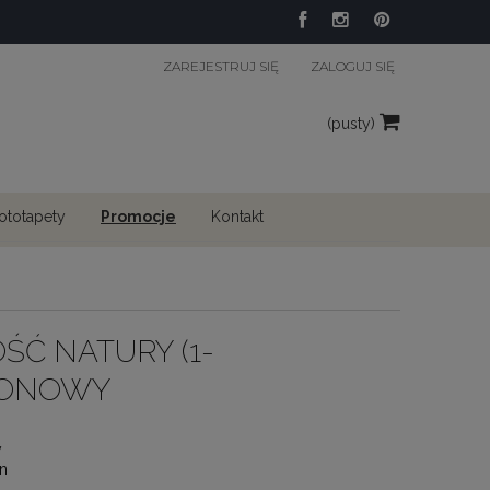
ZAREJESTRUJ SIĘ
ZALOGUJ SIĘ
(pusty)
fototapety
Promocje
Kontakt
ŚĆ NATURY (1-
IONOWY
y
n