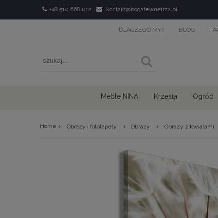
+48 510 668 012
kontakt@bogatewnetrza.pl
DLACZEGO MY?
BLOG
FA
Meble NINA
Krzesła
Ogród
›
›
›
Home
Obrazy i fototapety
Obrazy
Obrazy z kwiatami