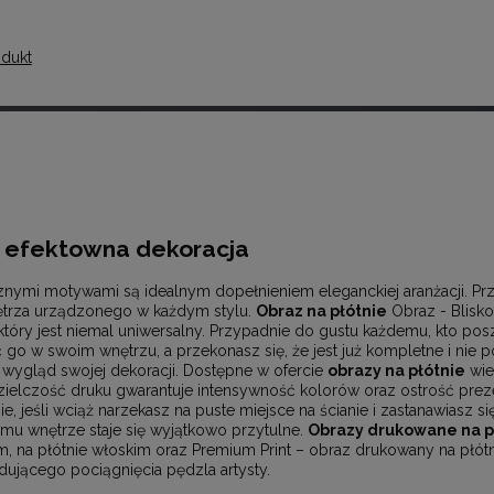
dukt
o efektowna dekoracja
znymi motywami są idealnym dopełnieniem eleganckiej aranżacji. Pr
ętrza urządzonego w każdym stylu.
Obraz na płótnie
Obraz - Blisko
który jest niemal uniwersalny. Przypadnie do gustu każdemu, kto po
 go w swoim wnętrzu, a przekonasz się, że jest już kompletne i nie 
i wygląd swojej dekoracji. Dostępne w ofercie
obrazy na płótnie
wie
elczość druku gwarantuje intensywność kolorów oraz ostrość pre
, jeśli wciąż narzekasz na puste miejsce na ścianie i zastanawiasz się
emu wnętrze staje się wyjątkowo przytulne.
Obrazy drukowane na p
ym, na płótnie włoskim oraz Premium Print – obraz drukowany na płótn
ującego pociągnięcia pędzla artysty.