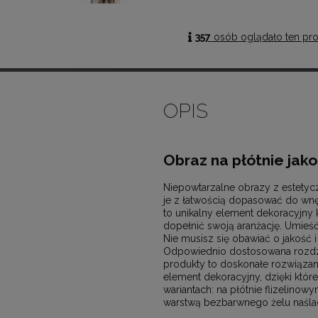
357
osób oglądało ten pro
OPIS
Obraz na płótnie jak
Niepowtarzalne obrazy z estetyc
je z łatwością dopasować do wn
to unikalny element dekoracyjny 
dopełnić swoją aranżację. Umieść
Nie musisz się obawiać o jakość 
Odpowiednio dostosowana rozdzi
produkty to doskonałe rozwiązanie
element dekoracyjny, dzięki któr
wariantach: na płótnie flizelinow
warstwą bezbarwnego żelu naślad