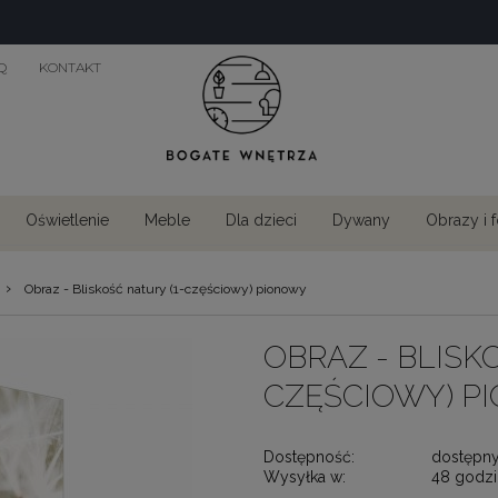
Q
KONTAKT
Oświetlenie
Meble
Dla dzieci
Dywany
Obrazy i 
›
Obraz - Bliskość natury (1-częściowy) pionowy
OBRAZ - BLISKO
CZĘŚCIOWY) P
Dostępność:
dostępn
Wysyłka w:
48 godzi