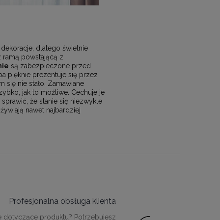
dekoracje, dlatego świetnie
 z ramą powstającą z
nie
są zabezpieczone przed
a pięknie prezentuje się przez
m się nie stało. Zamawiane
bko, jak to możliwe. Cechuje je
rawić, że stanie się niezwykle
żywiają nawet najbardziej
Profesjonalna obsługa klienta
e dotyczące produktu? Potrzebujesz