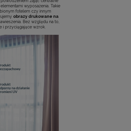
powodzeniem zająć centralne
 elementami wyposażenia. Takie
lubionym fotelem czy innym
erujemy
obrazy drukowane na
wieszenia. Bez względu na to,
 i przyciągające wzrok.