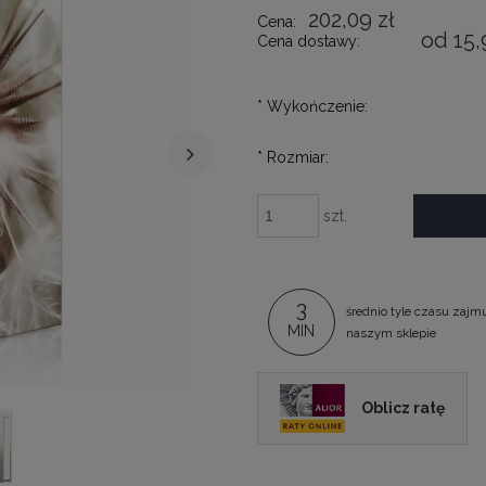
202,09 zł
Cena:
od 15,
Cena dostawy:
*
Wykończenie:
*
Rozmiar:
szt.
3
średnio tyle czasu zajm
MIN
naszym sklepie
Oblicz ratę