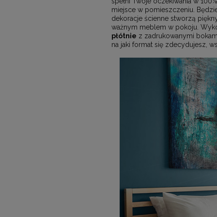
spełni Twoje oczekiwania w 100
miejsce w pomieszczeniu. Będzie
dekoracje ścienne stworzą piękn
ważnym meblem w pokoju. Wykorzy
płótnie
z zadrukowanymi bokami.
na jaki format się zdecydujesz, 