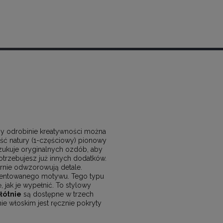
zy odrobinie kreatywności można
ść natury (1-częściowy) pionowy
szukuje oryginalnych ozdób, aby
potrzebujesz już innych dodatków.
rnie odwzorowują detale.
zentowanego motywu. Tego typu
, jak je wypełnić. To stylowy
łótnie
są dostępne w trzech
ie włoskim jest ręcznie pokryty