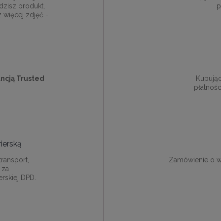
dzisz produkt,
p
z więcej zdjęć -
ncją Trusted
Kupują
płatnośc
ierską
ransport,
Zamówienie o w
 za
rskiej DPD.