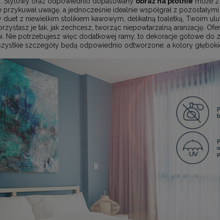
%. Stylowy oraz odpowiednio dopasowany
obraz na płótnie
może z 
 przykuwał uwagę, a jednocześnie idealnie współgrał z pozostałymi
y duet z niewielkim stolikiem kawowym, delikatną toaletką, Twoim u
stasz je tak, jak zechcesz, tworząc niepowtarzalną aranżację. Of
 Nie potrzebujesz więc dodatkowej ramy, to dekoracje gotowe do za
wszystkie szczegóły będą odpowiednio odtworzone, a kolory głębokie