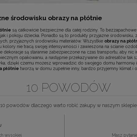
ne środowisku obrazy na płótnie
ótnie
są całkowicie bezpieczne dla całej rodziny. To bezzapachowe 
jak i pokoju dziecka. Ponadto są to produkty przyjazne środowisku,
ych, przyjaznych środowisku materiałów. Wszystkie
obrazy na płót
kolory nie tracą swojej intensywności i zawieszona na ścianie ozdob
e dekoracje są starannie zabezpieczone na czas transportu, aby nic i
ecznym opakowaniu, a następnie przekazywane do adresatów tak szy
yka, dzięki czemu możesz wprowadzić do swojego domu harmonię i sp
 płótnie
tworzą w domu zupełnie inny, bardzo przyjemny klimat i o
10 POWODÓW
10 powodów dlaczego warto robić zakupy w naszym sklepie
w
ch wysokiej
Masz pytani