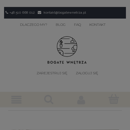
+48 510 668 012
kontakt@bogatewnetrza.pl
DLACZEGO MY?
BLOG
FAQ
KONTAKT
ZAREJESTRUJ SIĘ
ZALOGUJ SIĘ