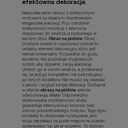
efektowna dekoracja
Niepowtarzalne obrazy z estetycznymi
motywami są idealnym dopełnieniem
eleganckiej aranżacji. Przy odrobinie
kreatywności można je z łatwością
dopasować do wnętrza urządzonego w
każdym stylu.
Obraz na płótnie
Obraz -
Dostojne świerki (1-częściowy) szeroki to
unikalny element dekoracyjny który jest
niemal uniwersalny. Przypadnie do gustu
każdemu, kto poszukuje oryginalnych
ozdób, aby dopełnić swoją aranżację.
Umieść go w swoim wnętrzu, a przekonasz
się, że jest już kompletne i nie potrzebujesz
już innych dodatków. Nie musisz się obawiać
o jakość i wygląd swojej dekoracji. Dostępne
w ofercie
obrazy na płótnie
wiernie
odwzorowują detale. Odpowiednio
dostosowana rozdzielczość druku
gwarantuje intensywność kolorów oraz
ostrość prezentowanego motywu. Tego typu
produkty to doskonałe rozwiązanie, jeśli
wciąż narzekasz na puste miejsce na ścianie i
zastanawiasz się, jak je wypełnić. To stylowy