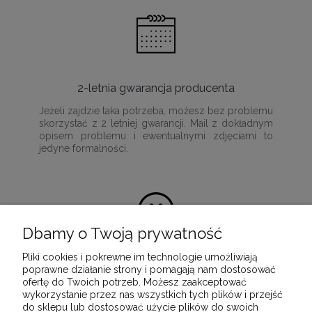
2-letnia gwarancja producenta
Jeżeli zajdzie taka potrzeba, możesz bez problemu
skorzystać z 2 letniej gwarancji. Mail z dokładnym
opisem problemu i ewentualnymi zdjęciami to
jedyne formalności.
Dbamy o Twoją prywatność
Pliki cookies i pokrewne im technologie umożliwiają
100% satysfakcji z zakupu
poprawne działanie strony i pomagają nam dostosować
ofertę do Twoich potrzeb. Możesz zaakceptować
Ponieważ naszą misją jest dostarczenie
wykorzystanie przez nas wszystkich tych plików i przejść
wartościowych i wysokiej jakości produktów, które
do sklepu lub dostosować użycie plików do swoich
służyć będą przez wiele lat.