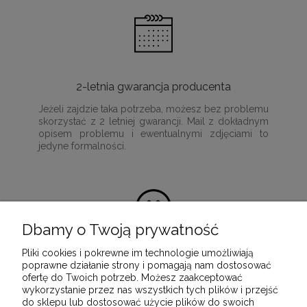
2-letnia gwarancja producenta
Jeżeli zajdzie taka potrzeba, możesz bez problemu
skorzystać z 2 letniej gwarancji. Mail z dokładnym
opisem problemu i ewentualnymi zdjęciami to
jedyne formalności.
Dbamy o Twoją prywatność
Pliki cookies i pokrewne im technologie umożliwiają
100% satysfakcji z zakupu
poprawne działanie strony i pomagają nam dostosować
ofertę do Twoich potrzeb. Możesz zaakceptować
Ponieważ naszą misją jest dostarczenie
wykorzystanie przez nas wszystkich tych plików i przejść
wartościowych i wysokiej jakości produktów, które
do sklepu lub dostosować użycie plików do swoich
służyć będą przez wiele lat.