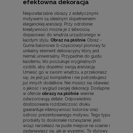
efektowna dekoracja
Niepowtarzalne obrazy z estetycznymi
motywami są idealnym dopełnieniem
eleganckiej aranżacji. Przy odrobinie
kreatywności można je z łatwością
dopasować do wnętrza urządzonego w
każdym stylu.
Obraz na płótnie
Obraz -
Guma balonowa (1-częściowy) pionowy to
unikalny element dekoracyjny który jest
niemal uniwersalny. Przypadnie do gustu
każdemu, kto poszukuje oryginalnych
ozdób, aby dopełnić swoją aranżację.
Umieść go w swoim wnętrzu, a przekonasz
się, że jest już kompletne i nie potrzebujesz
już innych dodatków. Nie musisz się obawiać
o jakość i wygląd swojej dekoracji. Dostępne
w ofercie
obrazy na płótnie
wiernie
odwzorowują detale. Odpowiednio
dostosowana rozdzielczość druku
gwarantuje intensywność kolorów oraz
ostrość prezentowanego motywu. Tego typu
produkty to doskonałe rozwiązanie, jeśli
wciąż narzekasz na puste miejsce na ścianie i
zastanawiasz się, jak je wypełnić. To stylowy