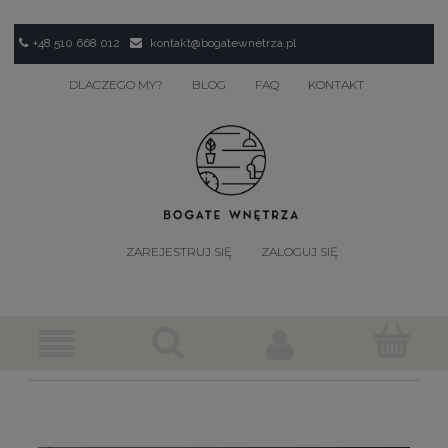
+48 510 668 012
kontakt@bogatewnetrza.pl
DLACZEGO MY?
BLOG
FAQ
KONTAKT
ZAREJESTRUJ SIĘ
ZALOGUJ SIĘ