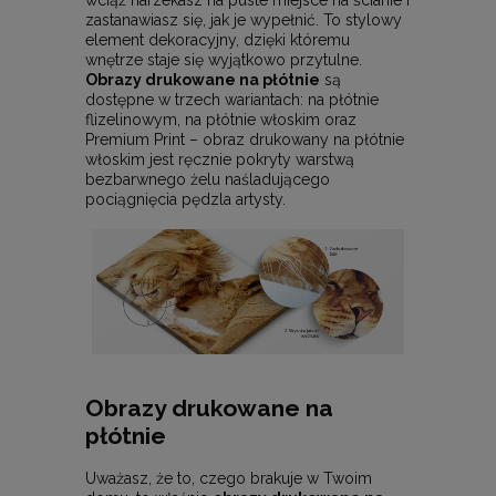
wciąż narzekasz na puste miejsce na ścianie i
zastanawiasz się, jak je wypełnić. To stylowy
element dekoracyjny, dzięki któremu
wnętrze staje się wyjątkowo przytulne.
Obrazy drukowane na płótnie
są
dostępne w trzech wariantach: na płótnie
flizelinowym, na płótnie włoskim oraz
Premium Print – obraz drukowany na płótnie
włoskim jest ręcznie pokryty warstwą
bezbarwnego żelu naśladującego
pociągnięcia pędzla artysty.
Obrazy drukowane na
płótnie
Uważasz, że to, czego brakuje w Twoim