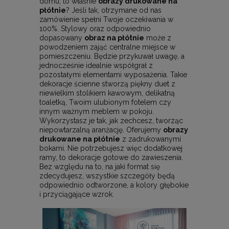
domu, to właśnie
obrazy drukowane na
płótnie
? Jeśli tak, otrzymane od nas
zamówienie spełni Twoje oczekiwania w
100%. Stylowy oraz odpowiednio
dopasowany
obraz na płótnie
może z
powodzeniem zająć centralne miejsce w
pomieszczeniu. Będzie przykuwał uwagę, a
jednocześnie idealnie współgrał z
pozostałymi elementami wyposażenia. Takie
dekoracje ścienne stworzą piękny duet z
niewielkim stolikiem kawowym, delikatną
toaletką, Twoim ulubionym fotelem czy
innym ważnym meblem w pokoju.
Wykorzystasz je tak, jak zechcesz, tworząc
niepowtarzalną aranżację. Oferujemy
obrazy
drukowane na płótnie
z zadrukowanymi
bokami. Nie potrzebujesz więc dodatkowej
ramy, to dekoracje gotowe do zawieszenia.
Bez względu na to, na jaki format się
zdecydujesz, wszystkie szczegóły będą
odpowiednio odtworzone, a kolory głębokie
i przyciągające wzrok.