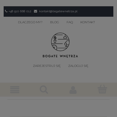
+48 510 668 012
kontakt@bogatewnetrza.pl
DLACZEGO MY?
BLOG
FAQ
KONTAKT
ZAREJESTRUJ SIĘ
ZALOGUJ SIĘ