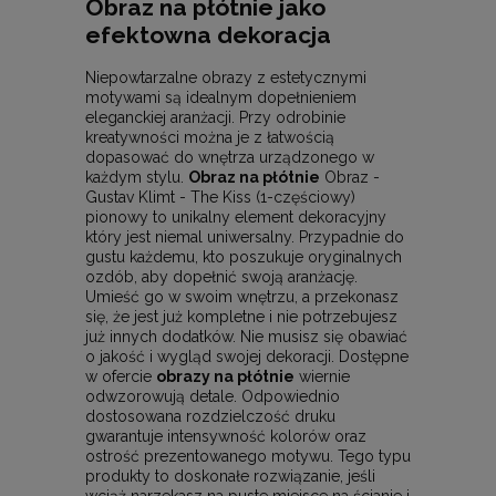
Obraz na płótnie jako
efektowna dekoracja
Niepowtarzalne obrazy z estetycznymi
motywami są idealnym dopełnieniem
eleganckiej aranżacji. Przy odrobinie
kreatywności można je z łatwością
dopasować do wnętrza urządzonego w
każdym stylu.
Obraz na płótnie
Obraz -
Gustav Klimt - The Kiss (1-częściowy)
pionowy to unikalny element dekoracyjny
który jest niemal uniwersalny. Przypadnie do
gustu każdemu, kto poszukuje oryginalnych
ozdób, aby dopełnić swoją aranżację.
Umieść go w swoim wnętrzu, a przekonasz
się, że jest już kompletne i nie potrzebujesz
już innych dodatków. Nie musisz się obawiać
o jakość i wygląd swojej dekoracji. Dostępne
w ofercie
obrazy na płótnie
wiernie
odwzorowują detale. Odpowiednio
dostosowana rozdzielczość druku
gwarantuje intensywność kolorów oraz
ostrość prezentowanego motywu. Tego typu
produkty to doskonałe rozwiązanie, jeśli