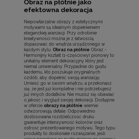
Obraz na płótnie jako
efektowna dekoracja
Niepowtarzalne obrazy z estetycznymi
motywami są idealnym dopełnieniem
eleganckiej aranżacji. Przy odrobinie
kreatywności można je z łatwością
dopasować do wnętrza urządzonego w
każdym stylu.
Obraz na płótnie
Obraz -
Harmonijny kształt (1-częściowy) pionowy to
unikalny element dekoracyjny który jest
niemal uniwersalny. Przypadnie do gustu
każdemu, kto poszukuje oryginalnych
ozdób, aby dopełnić swoją aranżację.
Umieść go w swoim wnętrzu, a przekonasz
się, że jest już kompletne i nie potrzebujesz
już innych dodatków. Nie musisz się obawiać
o jakość i wygląd swojej dekoracji. Dostępne
w ofercie
obrazy na płótnie
wiernie
odwzorowują detale. Odpowiednio
dostosowana rozdzielczość druku
gwarantuje intensywność kolorów oraz
ostrość prezentowanego motywu. Tego typu
produkty to doskonałe rozwiązanie, jeśli