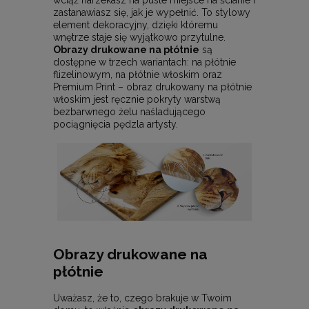
wciąż narzekasz na puste miejsce na ścianie i
zastanawiasz się, jak je wypełnić. To stylowy
element dekoracyjny, dzięki któremu
wnętrze staje się wyjątkowo przytulne.
Obrazy drukowane na płótnie
są
dostępne w trzech wariantach: na płótnie
flizelinowym, na płótnie włoskim oraz
Premium Print – obraz drukowany na płótnie
włoskim jest ręcznie pokryty warstwą
bezbarwnego żelu naśladującego
pociągnięcia pędzla artysty.
Obrazy drukowane na
płótnie
Uważasz, że to, czego brakuje w Twoim