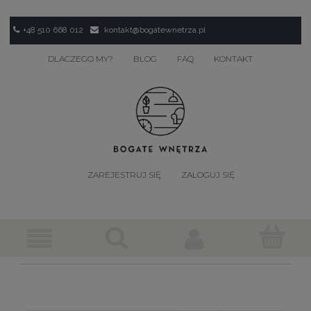
+48 510 668 012
kontakt@bogatewnetrza.pl
DLACZEGO MY?
BLOG
FAQ
KONTAKT
ZAREJESTRUJ SIĘ
ZALOGUJ SIĘ