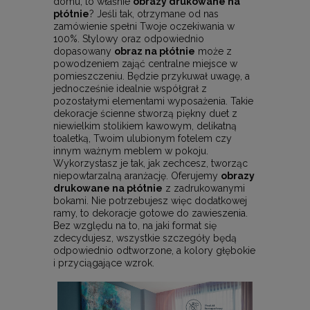
domu, to właśnie
obrazy drukowane na
płótnie
? Jeśli tak, otrzymane od nas
zamówienie spełni Twoje oczekiwania w
100%. Stylowy oraz odpowiednio
dopasowany
obraz na płótnie
może z
powodzeniem zająć centralne miejsce w
pomieszczeniu. Będzie przykuwał uwagę, a
jednocześnie idealnie współgrał z
pozostałymi elementami wyposażenia. Takie
dekoracje ścienne stworzą piękny duet z
niewielkim stolikiem kawowym, delikatną
toaletką, Twoim ulubionym fotelem czy
innym ważnym meblem w pokoju.
Wykorzystasz je tak, jak zechcesz, tworząc
niepowtarzalną aranżację. Oferujemy
obrazy
drukowane na płótnie
z zadrukowanymi
bokami. Nie potrzebujesz więc dodatkowej
ramy, to dekoracje gotowe do zawieszenia.
Bez względu na to, na jaki format się
zdecydujesz, wszystkie szczegóły będą
odpowiednio odtworzone, a kolory głębokie
i przyciągające wzrok.