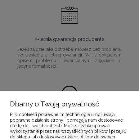
2-letnia gwarancja producenta
Jeżeli zajdzie taka potrzeba, możesz bez problemu
skorzystać z 2 letniej gwarancji. Mail z dokładnym
opisem problemu i ewentualnymi zdjęciami to
jedyne formalności.
Dbamy o Twoją prywatność
Pliki cookies i pokrewne im technologie umożliwiają
100% satysfakcji z zakupu
poprawne działanie strony i pomagają nam dostosować
ofertę do Twoich potrzeb. Możesz zaakceptować
Ponieważ naszą misją jest dostarczenie
wykorzystanie przez nas wszystkich tych plików i przejść
wartościowych i wysokiej jakości produktów, które
do sklepu lub dostosować użycie plików do swoich
służyć będą przez wiele lat.