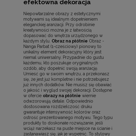
efektowna dekoracja
Niepowtarzalne obrazy z estetycznymi
motywami są idealnym dopełnieniem
eleganckiej aranżacji. Przy odrobinie
kreatywności można je z łatwością
dopasować do wnętrza urządzonego w
każdym stylu.
Obraz na płótnie
Obraz -
Nanga Parbat (1-cześciowy) pionowy to
unikalny element dekoracyjny który jest
niemal uniwersalny. Przypadnie do gustu
każdemu, kto poszukuje oryginalnych
ozdób, aby dopełnić swoją aranżację.
Umieść go w swoim wnętrzu, a przekonasz
się, że jest już kompletne i nie potrzebujesz
już innych dodatków. Nie musisz się obawiać
o jakość i wygląd swojej dekoracji. Dostępne
w ofercie
obrazy na płótnie
wiernie
odwzorowują detale. Odpowiednio
dostosowana rozdzielczość druku
gwarantuje intensywność kolorów oraz
ostrość prezentowanego motywu. Tego typu
produkty to doskonałe rozwiązanie, jeśli
wciąż narzekasz na puste miejsce na ścianie i
zastanawiasz się, jak je wypełnić. To stylowy