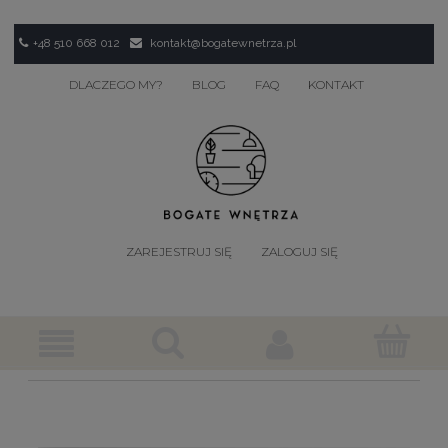
+48 510 668 012
kontakt@bogatewnetrza.pl
DLACZEGO MY?
BLOG
FAQ
KONTAKT
ZAREJESTRUJ SIĘ
ZALOGUJ SIĘ