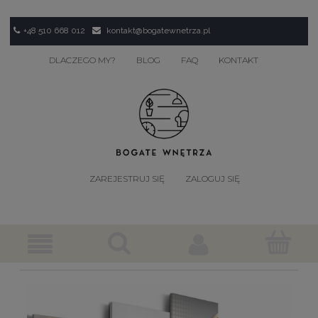
+48 510 668 012
kontakt@bogatewnetrza.pl
DLACZEGO MY?
BLOG
FAQ
KONTAKT
ZAREJESTRUJ SIĘ
ZALOGUJ SIĘ