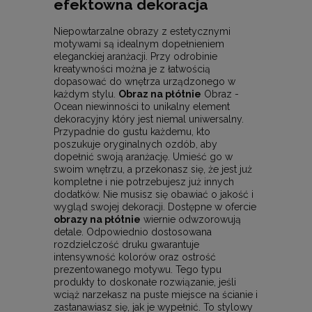
efektowna dekoracja
Niepowtarzalne obrazy z estetycznymi
motywami są idealnym dopełnieniem
eleganckiej aranżacji. Przy odrobinie
kreatywności można je z łatwością
dopasować do wnętrza urządzonego w
każdym stylu.
Obraz na płótnie
Obraz -
Ocean niewinności to unikalny element
dekoracyjny który jest niemal uniwersalny.
Przypadnie do gustu każdemu, kto
poszukuje oryginalnych ozdób, aby
dopełnić swoją aranżację. Umieść go w
swoim wnętrzu, a przekonasz się, że jest już
kompletne i nie potrzebujesz już innych
dodatków. Nie musisz się obawiać o jakość i
wygląd swojej dekoracji. Dostępne w ofercie
obrazy na płótnie
wiernie odwzorowują
detale. Odpowiednio dostosowana
rozdzielczość druku gwarantuje
intensywność kolorów oraz ostrość
prezentowanego motywu. Tego typu
produkty to doskonałe rozwiązanie, jeśli
wciąż narzekasz na puste miejsce na ścianie i
zastanawiasz się, jak je wypełnić. To stylowy