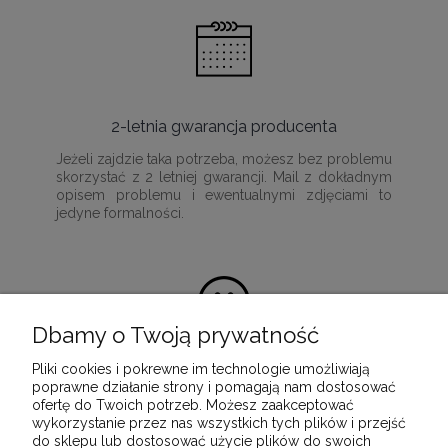
2-letnia gwarancja producenta
Jeżeli zajdzie taka potrzeba, możesz bez problemu
skorzystać z 2 letniej gwarancji. Mail z dokładnym
opisem problemu i ewentualnymi zdjęciami to
jedyne formalności.
Dbamy o Twoją prywatność
Pliki cookies i pokrewne im technologie umożliwiają
100% satysfakcji z zakupu
poprawne działanie strony i pomagają nam dostosować
ofertę do Twoich potrzeb. Możesz zaakceptować
Ponieważ naszą misją jest dostarczenie
wykorzystanie przez nas wszystkich tych plików i przejść
wartościowych i wysokiej jakości produktów, które
do sklepu lub dostosować użycie plików do swoich
służyć będą przez wiele lat.