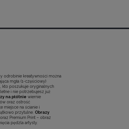
zy odrobinie kreatywności można
jąca mgła (1-częściowy)
, kto poszukuje oryginalnych
etne i nie potrzebujesz już
zy na płótnie
wiernie
ów oraz ostrość
 miejsce na ścianie i
yjątkowo przytulne.
Obrazy
 oraz Premium Print – obraz
ęcia pędzla artysty.