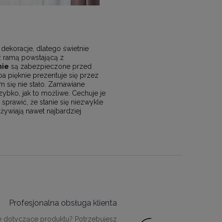
dekoracje, dlatego świetnie
 z ramą powstającą z
nie
są zabezpieczone przed
a pięknie prezentuje się przez
m się nie stało. Zamawiane
bko, jak to możliwe. Cechuje je
rawić, że stanie się niezwykle
żywiają nawet najbardziej
Profesjonalna obsługa klienta
e dotyczące produktu? Potrzebujesz