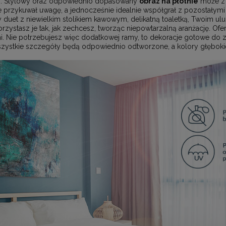
%. Stylowy oraz odpowiednio dopasowany
obraz na płótnie
może z 
 przykuwał uwagę, a jednocześnie idealnie współgrał z pozostałymi
y duet z niewielkim stolikiem kawowym, delikatną toaletką, Twoim u
stasz je tak, jak zechcesz, tworząc niepowtarzalną aranżację. Of
 Nie potrzebujesz więc dodatkowej ramy, to dekoracje gotowe do za
wszystkie szczegóły będą odpowiednio odtworzone, a kolory głębokie