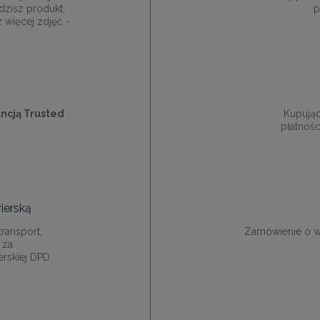
dzisz produkt,
p
z więcej zdjęć -
ncją Trusted
Kupują
płatnośc
ierską
ransport,
Zamówienie o w
 za
rskiej DPD.