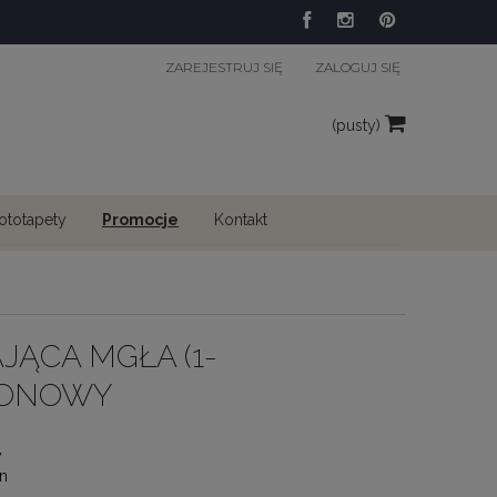
ZAREJESTRUJ SIĘ
ZALOGUJ SIĘ
(pusty)
fototapety
Promocje
Kontakt
JĄCA MGŁA (1-
IONOWY
y
n