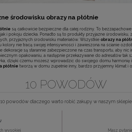
ne środowisku obrazy na płótnie
ótnie
są całkowicie bezpieczne dla całej rodziny. To bezzapachowe 
jak i pokoju dziecka. Ponadto są to produkty przyjazne środowisku,
ych, przyjaznych środowisku materiałów. Wszystkie
obrazy na płót
kolory nie tracą swojej intensywności i zawieszona na ścianie ozdob
e dekoracje są starannie zabezpieczone na czas transportu, aby nic i
ecznym opakowaniu, a następnie przekazywane do adresatów tak szy
yka, dzięki czemu możesz wprowadzić do swojego domu harmonię i sp
 płótnie
tworzą w domu zupełnie inny, bardzo przyjemny klimat i o
10 POWODÓW
10 powodów dlaczego warto robić zakupy w naszym sklepie
w
ch wysokiej
Masz pytani