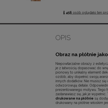
456
osób oglądało ten pr
OPIS
Obraz na płótnie jak
Niepowtarzalne obrazy z estetyc
je z łatwością dopasować do wn
pionowy to unikalny element deko
ozdób, aby dopełnić swoją aranża
innych dodatków. Nie musisz się 
odwzorowują detale. Odpowiedni
prezentowanego motywu. Tego typu
zastanawiasz się, jak je wypełnić
drukowane na płótnie
są dostęp
drukowany na płótnie włoskim jes