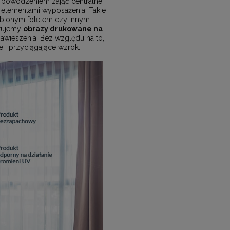
powodzeniem zająć centralne
 elementami wyposażenia. Takie
lubionym fotelem czy innym
erujemy
obrazy drukowane na
wieszenia. Bez względu na to,
 i przyciągające wzrok.