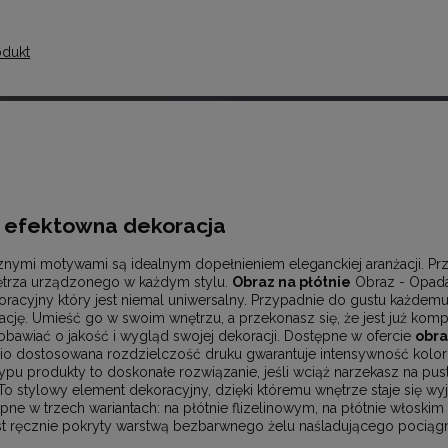
odukt
o efektowna dekoracja
znymi motywami są idealnym dopełnieniem eleganckiej aranżacji. Pr
ętrza urządzonego w każdym stylu.
Obraz na płótnie
Obraz - Opada
racyjny który jest niemal uniwersalny. Przypadnie do gustu każdemu
cję. Umieść go w swoim wnętrzu, a przekonasz się, że jest już kompl
obawiać o jakość i wygląd swojej dekoracji. Dostępne w ofercie
obra
o dostosowana rozdzielczość druku gwarantuje intensywność kolor
 produkty to doskonałe rozwiązanie, jeśli wciąż narzekasz na puste
. To stylowy element dekoracyjny, dzięki któremu wnętrze staje się w
ne w trzech wariantach: na płótnie flizelinowym, na płótnie włoskim
t ręcznie pokryty warstwą bezbarwnego żelu naśladującego pociągni