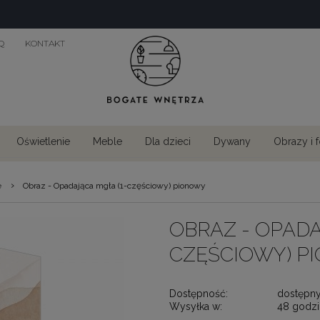
Q
KONTAKT
Oświetlenie
Meble
Dla dzieci
Dywany
Obrazy i 
›
e
Obraz - Opadająca mgła (1-częściowy) pionowy
OBRAZ - OPADA
CZĘŚCIOWY) P
Dostępność:
dostępn
Wysyłka w:
48 godzi