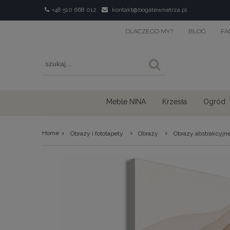
+48 510 668 012
kontakt@bogatewnetrza.pl
DLACZEGO MY?
BLOG
FA
Meble NINA
Krzesła
Ogród
›
›
›
Home
Obrazy i fototapety
Obrazy
Obrazy abstrakcyjn