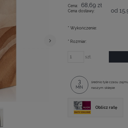
68,69 zł
Cena:
od 15,
Cena dostawy:
*
Wykończenie:
*
Rozmiar:
szt.
3
średnio tyle czasu zajm
MIN
naszym sklepie
Oblicz ratę