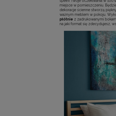
spełni Twoje oczekiwania w 100
miejsce w pomieszczeniu. Będzie
dekoracje ścienne stworzą piękn
ważnym meblem w pokoju. Wykorzy
płótnie
z zadrukowanymi bokami.
na jaki format się zdecydujesz, 