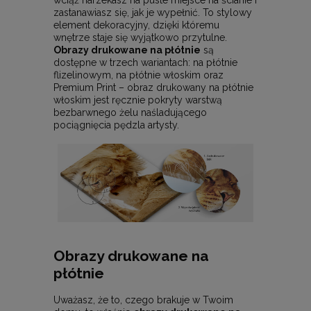
wciąż narzekasz na puste miejsce na ścianie i
zastanawiasz się, jak je wypełnić. To stylowy
element dekoracyjny, dzięki któremu
wnętrze staje się wyjątkowo przytulne.
Obrazy drukowane na płótnie
są
dostępne w trzech wariantach: na płótnie
flizelinowym, na płótnie włoskim oraz
Premium Print – obraz drukowany na płótnie
włoskim jest ręcznie pokryty warstwą
bezbarwnego żelu naśladującego
pociągnięcia pędzla artysty.
Obrazy drukowane na
płótnie
Uważasz, że to, czego brakuje w Twoim