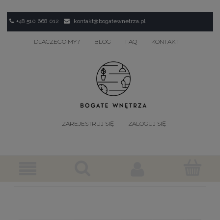
+48 510 668 012
kontakt@bogatewnetrza.pl
DLACZEGO MY?
BLOG
FAQ
KONTAKT
ZAREJESTRUJ SIĘ
ZALOGUJ SIĘ