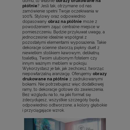
domu, to właśnie
obrazy drukowane na
płótnie
? Jeśli tak, otrzymane od nas
zamówienie spełni Twoje oczekiwania w
100%. Stylowy oraz odpowiednio
dopasowany
obraz na płótnie
może z
powodzeniem zająć centralne miejsce w
pomieszczeniu. Będzie przykuwał uwagę, a
jednocześnie idealnie współgrał z
pozostałymi elementami wyposażenia. Takie
dekoracje ścienne stworzą piękny duet z
niewielkim stolikiem kawowym, delikatną
toaletką, Twoim ulubionym fotelem czy
innym ważnym meblem w pokoju.
Wykorzystasz je tak, jak zechcesz, tworząc
niepowtarzalną aranżację. Oferujemy
obrazy
drukowane na płótnie
z zadrukowanymi
bokami. Nie potrzebujesz więc dodatkowej
ramy, to dekoracje gotowe do zawieszenia.
Bez względu na to, na jaki format się
zdecydujesz, wszystkie szczegóły będą
odpowiednio odtworzone, a kolory głębokie
i przyciągające wzrok.