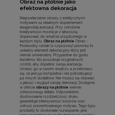
Obraz na płótnie jako
efektowna dekoracja
Niepowtarzalne obrazy z estetycznymi
motywami są idealnym dopełnieniem
eleganckiej aranżacji. Przy odrobinie
kreatywności można je z łatwością
dopasować do wnętrza urządzonego w
każdym stylu.
Obraz na płótnie
Obraz -
Podwodny rumak (1-częściowy) pionowy to
unikalny element dekoracyjny który jest
niemal uniwersalny. Przypadnie do gustu
każdemu, kto poszukuje oryginalnych
ozdób, aby dopełnić swoją aranżację.
Umieść go w swoim wnętrzu, a przekonasz
się, że jest już kompletne i nie potrzebujesz
już innych dodatków. Nie musisz się obawiać
o jakość i wygląd swojej dekoracji. Dostępne
w ofercie
obrazy na płótnie
wiernie
odwzorowują detale. Odpowiednio
dostosowana rozdzielczość druku
gwarantuje intensywność kolorów oraz
ostrość prezentowanego motywu. Tego typu
produkty to doskonałe rozwiązanie, jeśli