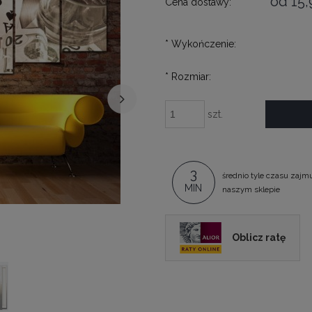
od 15,
Cena dostawy:
*
Wykończenie:
*
Rozmiar:
szt.
3
średnio tyle czasu zajm
MIN
naszym sklepie
Oblicz ratę