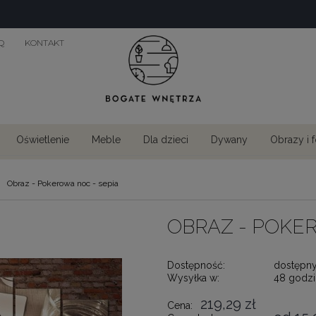
Q
KONTAKT
Oświetlenie
Meble
Dla dzieci
Dywany
Obrazy i 
Obraz - Pokerowa noc - sepia
OBRAZ - POKER
Dostępność:
dostępn
Wysyłka w:
48 godzi
219,29 zł
Cena: