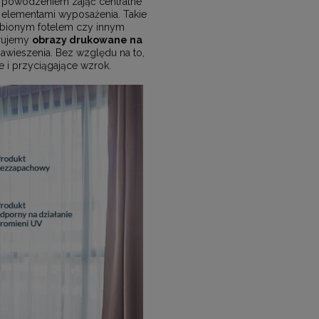
powodzeniem zająć centralne
 elementami wyposażenia. Takie
lubionym fotelem czy innym
erujemy
obrazy drukowane na
wieszenia. Bez względu na to,
 i przyciągające wzrok.