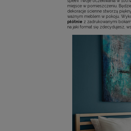
spełni Twoje oczekiwania w 100
miejsce w pomieszczeniu. Będzie
dekoracje ścienne stworzą piękn
ważnym meblem w pokoju. Wykorzy
płótnie
z zadrukowanymi bokami.
na jaki format się zdecydujesz, 