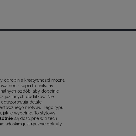
zy odrobinie kreatywności można
wa noc - sepia to unikalny
ginalnych ozdób, aby dopełnić
sz już innych dodatków. Nie
 odwzorowują detale.
zentowanego motywu. Tego typu
, jak je wypełnić. To stylowy
łótnie
są dostępne w trzech
ie włoskim jest ręcznie pokryty