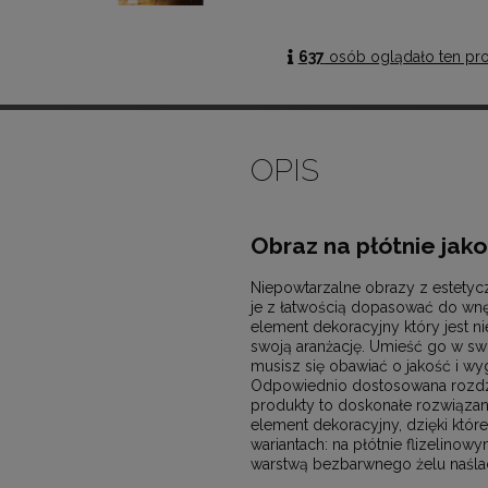
637
osób oglądało ten pr
OPIS
Obraz na płótnie jak
Niepowtarzalne obrazy z estetyc
je z łatwością dopasować do wn
element dekoracyjny który jest n
swoją aranżację. Umieść go w swo
musisz się obawiać o jakość i wy
Odpowiednio dostosowana rozdzi
produkty to doskonałe rozwiązanie
element dekoracyjny, dzięki któr
wariantach: na płótnie flizelinow
warstwą bezbarwnego żelu naślad