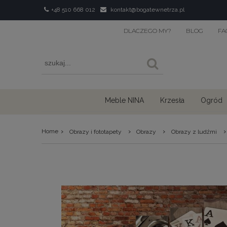
+48 510 668 012
kontakt@bogatewnetrza.pl
DLACZEGO MY?
BLOG
FA
Meble NINA
Krzesła
Ogród
›
›
›
›
Home
Obrazy i fototapety
Obrazy
Obrazy z ludźmi