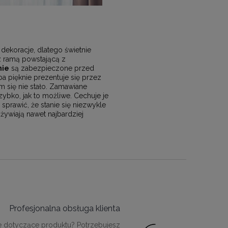
dekoracje, dlatego świetnie
 z ramą powstającą z
nie
są zabezpieczone przed
a pięknie prezentuje się przez
m się nie stało. Zamawiane
bko, jak to możliwe. Cechuje je
rawić, że stanie się niezwykle
żywiają nawet najbardziej
Profesjonalna obsługa klienta
e dotyczące produktu? Potrzebujesz