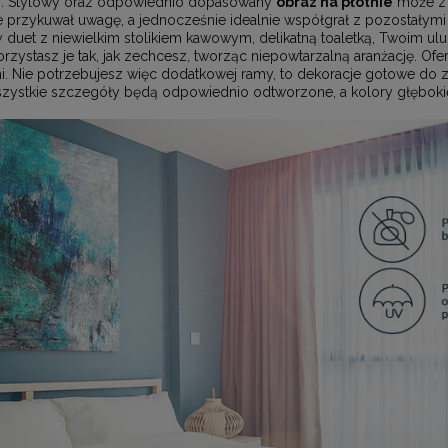
%. Stylowy oraz odpowiednio dopasowany
obraz na płótnie
może z 
 przykuwał uwagę, a jednocześnie idealnie współgrał z pozostałymi
y duet z niewielkim stolikiem kawowym, delikatną toaletką, Twoim u
stasz je tak, jak zechcesz, tworząc niepowtarzalną aranżację. Of
 Nie potrzebujesz więc dodatkowej ramy, to dekoracje gotowe do za
wszystkie szczegóły będą odpowiednio odtworzone, a kolory głębokie