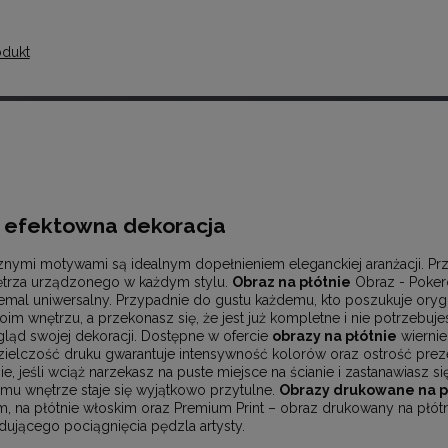
odukt
o efektowna dekoracja
znymi motywami są idealnym dopełnieniem eleganckiej aranżacji. Pr
ętrza urządzonego w każdym stylu.
Obraz na płótnie
Obraz - Pokero
iemal uniwersalny. Przypadnie do gustu każdemu, kto poszukuje ory
im wnętrzu, a przekonasz się, że jest już kompletne i nie potrzebuje
gląd swojej dekoracji. Dostępne w ofercie
obrazy na płótnie
wiernie
elczość druku gwarantuje intensywność kolorów oraz ostrość pre
, jeśli wciąż narzekasz na puste miejsce na ścianie i zastanawiasz się
emu wnętrze staje się wyjątkowo przytulne.
Obrazy drukowane na p
ym, na płótnie włoskim oraz Premium Print – obraz drukowany na płótn
ującego pociągnięcia pędzla artysty.