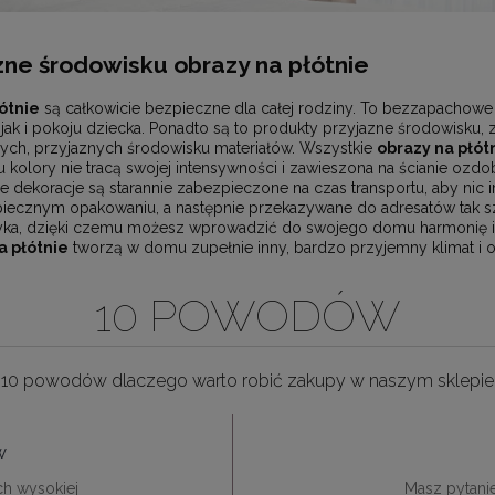
ne środowisku obrazy na płótnie
ótnie
są całkowicie bezpieczne dla całej rodziny. To bezzapachowe 
jak i pokoju dziecka. Ponadto są to produkty przyjazne środowisku,
ych, przyjaznych środowisku materiałów. Wszystkie
obrazy na płót
kolory nie tracą swojej intensywności i zawieszona na ścianie ozdob
e dekoracje są starannie zabezpieczone na czas transportu, aby nic i
ecznym opakowaniu, a następnie przekazywane do adresatów tak szy
yka, dzięki czemu możesz wprowadzić do swojego domu harmonię i sp
 płótnie
tworzą w domu zupełnie inny, bardzo przyjemny klimat i o
10 POWODÓW
10 powodów dlaczego warto robić zakupy w naszym sklepie
w
ch wysokiej
Masz pytani