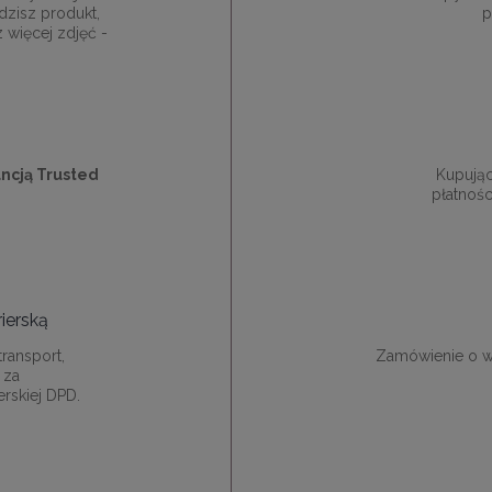
dzisz produkt,
p
z więcej zdjęć -
ncją Trusted
Kupują
płatnośc
ierską
ransport,
Zamówienie o w
 za
rskiej DPD.