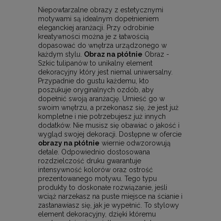
Niepowtarzalne obrazy z estetycznymi
motywami są idealnym dopełnieniem
eleganckiej aranżacji. Przy odrobinie
kreatywności można je z łatwością
dopasować do wnętrza urządzonego w
każdym stylu.
Obraz na płótnie
Obraz -
Szkic tulipanów to unikalny element
dekoracyjny który jest niemal uniwersalny.
Przypadnie do gustu każdemu, kto
poszukuje oryginalnych ozdób, aby
dopełnić swoją aranżację. Umieść go w
swoim wnętrzu, a przekonasz się, że jest już
kompletne i nie potrzebujesz już innych
dodatków. Nie musisz się obawiać o jakość i
wygląd swojej dekoracji. Dostępne w ofercie
obrazy na płótnie
wiernie odwzorowują
detale. Odpowiednio dostosowana
rozdzielczość druku gwarantuje
intensywność kolorów oraz ostrość
prezentowanego motywu. Tego typu
produkty to doskonałe rozwiązanie, jeśli
wciąż narzekasz na puste miejsce na ścianie i
zastanawiasz się, jak je wypełnić. To stylowy
element dekoracyjny, dzięki któremu