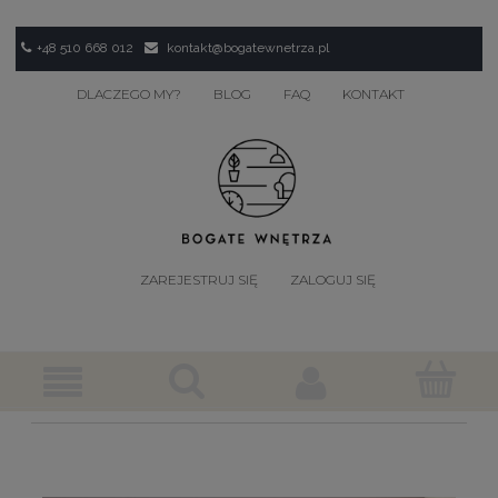
+48 510 668 012
kontakt@bogatewnetrza.pl
DLACZEGO MY?
BLOG
FAQ
KONTAKT
ZAREJESTRUJ SIĘ
ZALOGUJ SIĘ