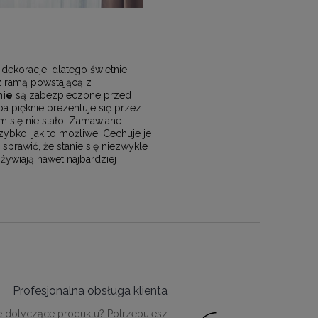
dekoracje, dlatego świetnie
 z ramą powstającą z
nie
są zabezpieczone przed
a pięknie prezentuje się przez
m się nie stało. Zamawiane
bko, jak to możliwe. Cechuje je
rawić, że stanie się niezwykle
żywiają nawet najbardziej
Profesjonalna obsługa klienta
e dotyczące produktu? Potrzebujesz