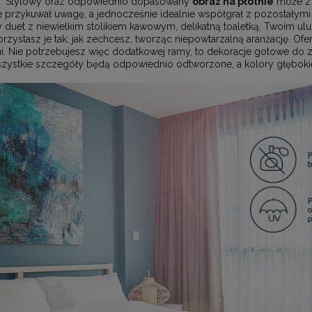
%. Stylowy oraz odpowiednio dopasowany
obraz na płótnie
może z 
 przykuwał uwagę, a jednocześnie idealnie współgrał z pozostałymi
y duet z niewielkim stolikiem kawowym, delikatną toaletką, Twoim u
stasz je tak, jak zechcesz, tworząc niepowtarzalną aranżację. Of
 Nie potrzebujesz więc dodatkowej ramy, to dekoracje gotowe do za
wszystkie szczegóły będą odpowiednio odtworzone, a kolory głębokie