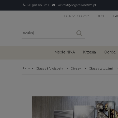
+48 510 668 012
kontakt@bogatewnetrza.pl
DLACZEGO MY?
BLOG
FA
Meble NINA
Krzesła
Ogród
›
›
›
›
Home
Obrazy i fototapety
Obrazy
Obrazy z ludźmi