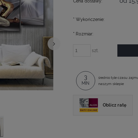
od 15,
Cena dostawy:
*
Wykończenie:
*
Rozmiar:
szt.
3
średnio tyle czasu zajm
MIN
naszym sklepie
Oblicz ratę