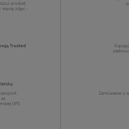
dzisz produkt,
p
z więcej zdjęć -
ncją Trusted
Kupują
płatnośc
ierską
ransport,
Zamówienie o w
 za
rskiej DPD.