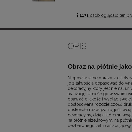
1131
osób oglądało ten pr
OPIS
Obraz na płótnie jak
Niepowtarzalne obrazy z estetyc
je z łatwością dopasować do wn
dekoracyjny który jest niemal un
aranżację. Umieść go w swoim wnęt
obawiać o jakość i wygląd swojej
dostosowana rozdzielczość druk
doskonałe rozwiązanie, jeśli wcią
dekoracyjny, dzięki któremu wnęt
na płótnie flizelinowym, na płót
bezbarwnego żelu naśladującego 