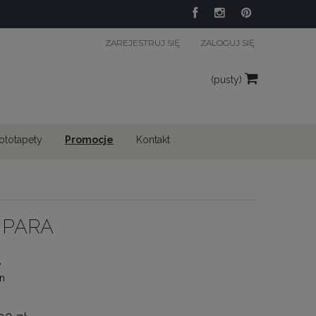
ZAREJESTRUJ SIĘ
ZALOGUJ SIĘ
(pusty)
fototapety
Promocje
Kontakt
 PARA
y
n