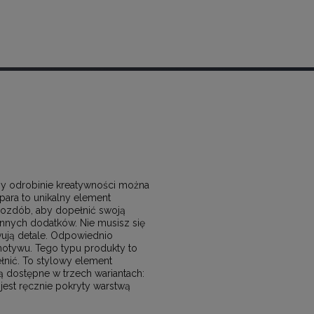
zy odrobinie kreatywności można
para to unikalny element
h ozdób, aby dopełnić swoją
 innych dodatków. Nie musisz się
ują detale. Odpowiednio
otywu. Tego typu produkty to
ełnić. To stylowy element
 dostępne w trzech wariantach:
jest ręcznie pokryty warstwą