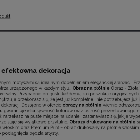
odukt
o efektowna dekoracja
znymi motywami są idealnym dopełnieniem eleganckiej aranżacji. Pr
ętrza urządzonego w każdym stylu.
Obraz na płótnie
Obraz - Złota 
iwersalny. Przypadnie do gustu każdemu, kto poszukuje oryginalnyc
rzu, a przekonasz się, że jest już kompletne i nie potrzebujesz już
 dekoracji. Dostępne w ofercie
obrazy na płótnie
wiernie odwzorow
u gwarantuje intensywność kolorów oraz ostrość prezentowanego m
ż narzekasz na puste miejsce na ścianie i zastanawiasz się, jak je wyp
rze staje się wyjątkowo przytulne.
Obrazy drukowane na płótnie
są
nie włoskim oraz Premium Print – obraz drukowany na płótnie włoskim 
pociągnięcia pędzla artysty.