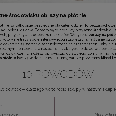
ne środowisku obrazy na płótnie
ótnie
są całkowicie bezpieczne dla całej rodziny. To bezzapachowe 
jak i pokoju dziecka. Ponadto są to produkty przyjazne środowisku,
ych, przyjaznych środowisku materiałów. Wszystkie
obrazy na płót
kolory nie tracą swojej intensywności i zawieszona na ścianie ozdob
e dekoracje są starannie zabezpieczone na czas transportu, aby nic i
ecznym opakowaniu, a następnie przekazywane do adresatów tak szy
yka, dzięki czemu możesz wprowadzić do swojego domu harmonię i sp
 płótnie
tworzą w domu zupełnie inny, bardzo przyjemny klimat i o
10 POWODÓW
10 powodów dlaczego warto robić zakupy w naszym sklepie
w
ch wysokiej
Masz pytani