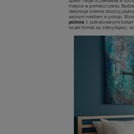
spełni Twoje oczekiwania w 100
miejsce w pomieszczeniu. Będzie
dekoracje ścienne stworzą piękn
ważnym meblem w pokoju. Wykorzy
płótnie
z zadrukowanymi bokami.
na jaki format się zdecydujesz, 