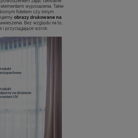
powodzeniem zająć centralne
 elementami wyposażenia. Takie
lubionym fotelem czy innym
erujemy
obrazy drukowane na
wieszenia. Bez względu na to,
 i przyciągające wzrok.