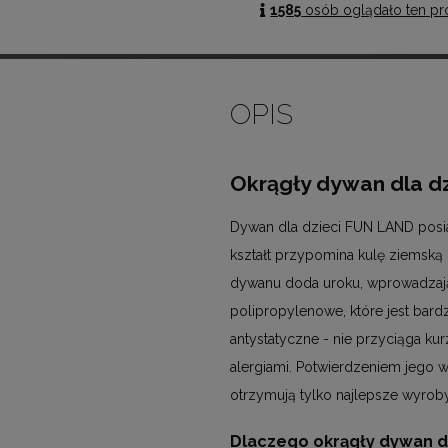
1585
osób oglądało ten pr
OPIS
Okrągły dywan dla d
Dywan dla dzieci FUN LAND posia
kształt przypomina kulę ziemską p
dywanu doda uroku, wprowadzają
polipropylenowe, które jest bar
antystatyczne - nie przyciąga ku
alergiami. Potwierdzeniem jego w
otrzymują tylko najlepsze wyrob
Dlaczego okrągły dywan dl