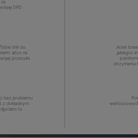
 za
rskiej DPD.
obie link do
Jeżeli towa
niem, abyś na
jakiegoś 
ojej przesyłki.
poinform
otrzymaniu 
esz bez problemu
Pon
ail z dokładnym
wartościowych
djęciami to