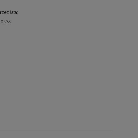
zez lata;
okro;