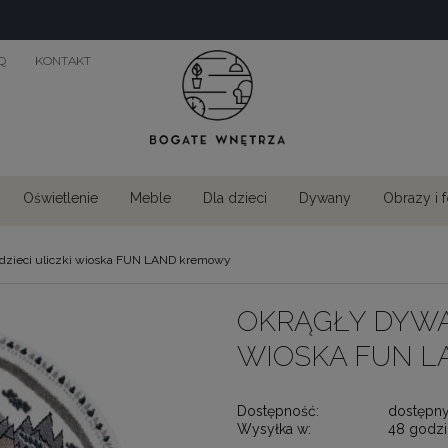
Q
KONTAKT
Oświetlenie
Meble
Dla dzieci
Dywany
Obrazy i 
 dzieci uliczki wioska FUN LAND kremowy
OKRĄGŁY DYWAN
WIOSKA FUN 
Dostępność:
dostępn
Wysyłka w:
48 godzi