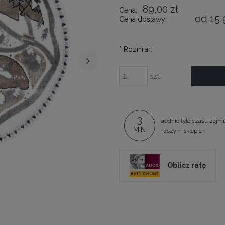
89,00 zł
Cena:
od 15,
Cena dostawy:
*
Rozmiar:
szt.
3
średnio tyle czasu zajm
MIN
naszym sklepie
Oblicz ratę