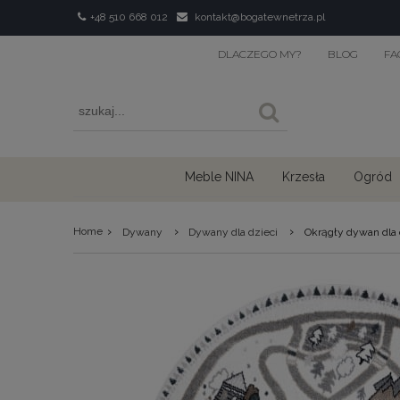
+48 510 668 012
kontakt@bogatewnetrza.pl
DLACZEGO MY?
BLOG
FA
Meble NINA
Krzesła
Ogród
›
›
›
Home
Dywany
Dywany dla dzieci
Okrągły dywan dla