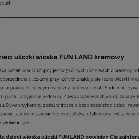
odukt
zieci uliczki wioska FUN LAND kremowy
da kształt koła. Dostępny jest w 5 różnych rozmiarach o średnicy 
oprzecinaną uliczkami, przy których znajdują się różne wioski i mia
c w pokoju dziecięcym magiczny bajkowy klimat. Producenci dywan
dzo gęste i przyjemne w dotyku. Zdecydowanie zachęca do zabawy. 
rzu. Dywan wykonany został w trosce o bezpieczeństwo dzieci, nawe
ysokiej jakości w zakresie bezpieczeństwa użytkowania jest uznany c
y włókiennicze.
a dzieci wioska uliczki FUN LAND powinien Cię zainte