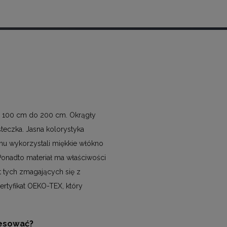
od 100 cm do 200 cm. Okrągły
steczka. Jasna kolorystyka
u wykorzystali miękkie włókno
Ponadto materiał ma właściwości
t tych zmagających się z
ertyfikat OEKO-TEX, który
resować?