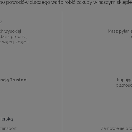
10 powodów dlaczego warto robić zakupy w naszym sklepie
w
ch wysokiej
Masz pytani
dzisz produkt,
p
z więcej zdjęć -
ncją Trusted
Kupują
płatnośc
ierską
ransport,
Zamówienie o w