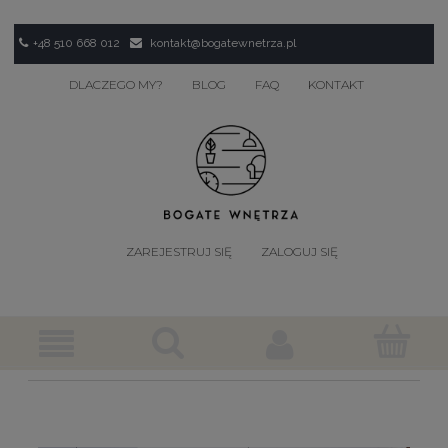
+48 510 668 012
kontakt@bogatewnetrza.pl
DLACZEGO MY?
BLOG
FAQ
KONTAKT
ZAREJESTRUJ SIĘ
ZALOGUJ SIĘ