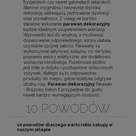
fryzjerskich czy nawet gabinetach lekarskich.
Stanowi oryginalną i niezwykle stylową
dekorację ułatwiającą zachowanie dyskrecji
oraz prywatności. Z uwagi na bardzo
staranne wykonanie
parawan dekoracyjny
będzie idealnym uzupełnieniem aranżacji.
Wprowadzi ład do wnętrza, a możliwość
dopasowania odpowiedniego wzoru ułatwia
uzyskanie spójnej całości. Parawany są
wykończone satynową wstążką, co nie tylko
poprawia walory estetyczne, ale dodatkowo
wzmacnia konstrukcję. Flizelinowe płótno
jest miłe w dotyku i pozbawione widocznych
zszywek, dlatego są to odpowiednie
produkty do miejsc, gdzie estetyka odgrywa
istotną rolę.
Parawan dekoracyjny
Parawan
- Brązowy beton II przypadnie do gustu
nawet bardzo wymagającym osobom.
10 POWODÓW
10 powodów dlaczego warto robić zakupy w
naszym sklepie