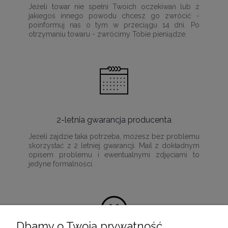
Jeżeli towar nie spełni Twoich oczekiwań lub z
jakiegoś innego powodu chcesz go zwrócić -
poinformuj nas o tym w przeciągu 14 dni. Po
otrzymaniu towaru - zwrócimy Tobie pieniądze.
2-letnia gwarancja producenta
Jeżeli zajdzie taka potrzeba, możesz bez problemu
skorzystać z 2 letniej gwarancji. Mail z dokładnym
opisem problemu i ewentualnymi zdjęciami to
jedyne formalności.
Dbamy o Twoją prywatność