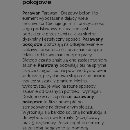
pokojowe
Parawan
Parawan - Brązowy beton II to
element wyposażenia dający wiele
możliwości. Cechuje go m.in. praktyczność.
Jego podstawowym zadaniem jest
podzielenie przestrzeni na kilka stref w
dyskretny i estetyczny sposób.
Parawany
pokojowe
pozwalają na odseparowanie w
ciekawy sposób części przeznaczonej do
relaksu od tej wyznaczonej do pracy.
Dlatego często znajdują one zastosowanie w
salonie.
Parawany
pozwalają też na sprytne
ukrycie czegoś, co nie powinno być w pełni
widoczne, przykładowo stojaka z ubraniami
czy też suszarki z praniem. Można
wykorzystać je więc na różne sposoby,
zależnie od własnych potrzeb i wymagań.
Dostępne w naszej ofercie
parawany
pokojowe
to flizelinowe płótno
zamocowane na drewnianym stelażu.
Wyróżniają się bardzo solidną konstrukcją, a
do wyboru są dwa formaty: 3-częściowy
oraz 5-częściowy. Poszczególne elementy
są ze sobą połączone za pomocą