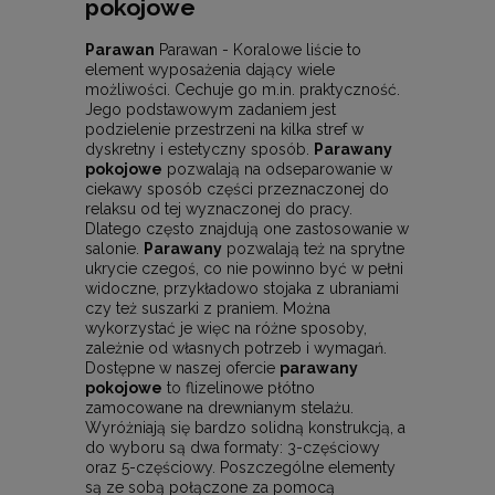
pokojowe
Parawan
Parawan - Koralowe liście to
element wyposażenia dający wiele
możliwości. Cechuje go m.in. praktyczność.
Jego podstawowym zadaniem jest
podzielenie przestrzeni na kilka stref w
dyskretny i estetyczny sposób.
Parawany
pokojowe
pozwalają na odseparowanie w
ciekawy sposób części przeznaczonej do
relaksu od tej wyznaczonej do pracy.
Dlatego często znajdują one zastosowanie w
salonie.
Parawany
pozwalają też na sprytne
ukrycie czegoś, co nie powinno być w pełni
widoczne, przykładowo stojaka z ubraniami
czy też suszarki z praniem. Można
wykorzystać je więc na różne sposoby,
zależnie od własnych potrzeb i wymagań.
Dostępne w naszej ofercie
parawany
pokojowe
to flizelinowe płótno
zamocowane na drewnianym stelażu.
Wyróżniają się bardzo solidną konstrukcją, a
do wyboru są dwa formaty: 3-częściowy
oraz 5-częściowy. Poszczególne elementy
są ze sobą połączone za pomocą