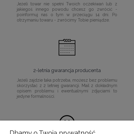
Jeżeli towar nie spełni Twoich oczekiwań lub z
jakiegoś innego powodu chcesz go zwrócić -
poinformuj nas o tym w przeciągu 14 dni. Po
otrzymaniu towaru - zwrócimy Tobie pieniądze.
2-letnia gwarancja producenta
Jeżeli zajdzie taka potrzeba, możesz bez problemu
skorzystać z 2 letniej gwarancji. Mail z dokładnym
opisem problemu i ewentualnymi zdjęciami to
jedyne formalności.
Dbamy o Twoją prywatność