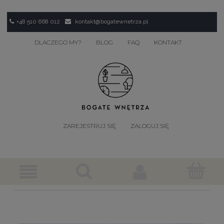
+48 510 668 012
kontakt@bogatewnetrza.pl
DLACZEGO MY?
BLOG
FAQ
KONTAKT
ZAREJESTRUJ SIĘ
ZALOGUJ SIĘ