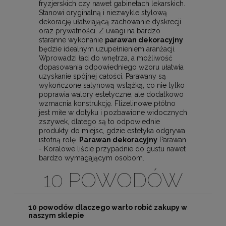
fryzjerskich czy nawet gabinetach lekarskich.
Stanowi oryginalną i niezwykle stylową
dekorację ułatwiającą zachowanie dyskrecji
oraz prywatności. Z uwagi na bardzo
staranne wykonanie
parawan dekoracyjny
będzie idealnym uzupełnieniem aranżacji.
Wprowadzi ład do wnętrza, a możliwość
dopasowania odpowiedniego wzoru ułatwia
uzyskanie spójnej całości. Parawany są
wykończone satynową wstążką, co nie tylko
poprawia walory estetyczne, ale dodatkowo
wzmacnia konstrukcję. Flizelinowe płótno
jest miłe w dotyku i pozbawione widocznych
zszywek, dlatego są to odpowiednie
produkty do miejsc, gdzie estetyka odgrywa
istotną rolę.
Parawan dekoracyjny
Parawan
- Koralowe liście przypadnie do gustu nawet
bardzo wymagającym osobom.
10 POWODÓW
10 powodów dlaczego warto robić zakupy w
naszym sklepie