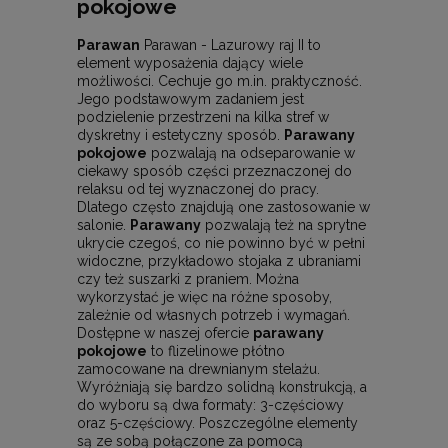
pokojowe
Parawan
Parawan - Lazurowy raj II to
element wyposażenia dający wiele
możliwości. Cechuje go m.in. praktyczność.
Jego podstawowym zadaniem jest
podzielenie przestrzeni na kilka stref w
dyskretny i estetyczny sposób.
Parawany
pokojowe
pozwalają na odseparowanie w
ciekawy sposób części przeznaczonej do
relaksu od tej wyznaczonej do pracy.
Dlatego często znajdują one zastosowanie w
salonie.
Parawany
pozwalają też na sprytne
ukrycie czegoś, co nie powinno być w pełni
widoczne, przykładowo stojaka z ubraniami
czy też suszarki z praniem. Można
wykorzystać je więc na różne sposoby,
zależnie od własnych potrzeb i wymagań.
Dostępne w naszej ofercie
parawany
pokojowe
to flizelinowe płótno
zamocowane na drewnianym stelażu.
Wyróżniają się bardzo solidną konstrukcją, a
do wyboru są dwa formaty: 3-częściowy
oraz 5-częściowy. Poszczególne elementy
są ze sobą połączone za pomocą