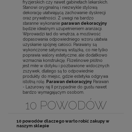
fryzjerskich czy nawet gabinetach lekarskich.
Stanowi oryginalną i niezwykle stylową
dekorację ułatwiającą zachowanie dyskrecji
oraz prywatności. Z uwagi na bardzo
staranne wykonanie
parawan dekoracyjny
będzie idealnym uzupełnieniem aranżacji.
Wprowadzi ład do wnętrza, a możliwość
dopasowania odpowiedniego wzoru ułatwia
uzyskanie spójnej całości. Parawany są
wykończone satynową wstążką, co nie tylko
poprawia walory estetyczne, ale dodatkowo
wzmacnia konstrukcję. Flizelinowe płótno
jest miłe w dotyku i pozbawione widocznych
zszywek, dlatego są to odpowiednie
produkty do miejsc, gdzie estetyka odgrywa
istotną rolę.
Parawan dekoracyjny
Parawan
- Lazurowy raj II przypadnie do gustu nawet
bardzo wymagającym osobom.
10 POWODÓW
10 powodów dlaczego warto robić zakupy w
naszym sklepie