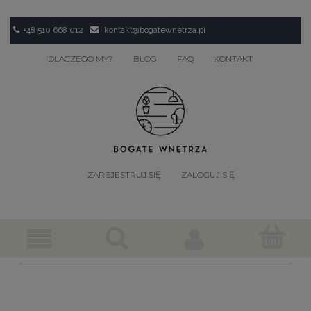
+48 510 668 012
kontakt@bogatewnetrza.pl
DLACZEGO MY?
BLOG
FAQ
KONTAKT
ZAREJESTRUJ SIĘ
ZALOGUJ SIĘ