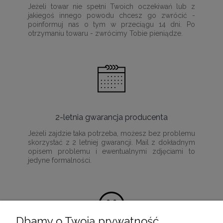
Jeżeli towar nie spełni Twoich oczekiwań lub z
jakiegoś innego powodu chcesz go zwrócić -
poinformuj nas o tym w przeciągu 14 dni. Po
otrzymaniu towaru - zwrócimy Tobie pieniądze.
2-letnia gwarancja producenta
Jeżeli zajdzie taka potrzeba, możesz bez problemu
skorzystać z 2 letniej gwarancji. Mail z dokładnym
opisem problemu i ewentualnymi zdjęciami to
jedyne formalności.
Dbamy o Twoją prywatność