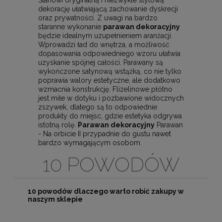
dekorację ułatwiającą zachowanie dyskrecji
oraz prywatności. Z uwagi na bardzo
staranne wykonanie
parawan dekoracyjny
będzie idealnym uzupełnieniem aranżacji.
Wprowadzi ład do wnętrza, a możliwość
dopasowania odpowiedniego wzoru ułatwia
uzyskanie spójnej całości. Parawany są
wykończone satynową wstążką, co nie tylko
poprawia walory estetyczne, ale dodatkowo
wzmacnia konstrukcję. Flizelinowe płótno
jest miłe w dotyku i pozbawione widocznych
zszywek, dlatego są to odpowiednie
produkty do miejsc, gdzie estetyka odgrywa
istotną rolę.
Parawan dekoracyjny
Parawan
- Na orbicie II przypadnie do gustu nawet
bardzo wymagającym osobom.
10 POWODÓW
10 powodów dlaczego warto robić zakupy w
naszym sklepie