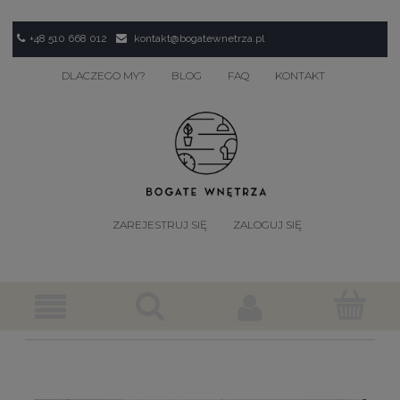
+48 510 668 012
kontakt@bogatewnetrza.pl
DLACZEGO MY?
BLOG
FAQ
KONTAKT
ZAREJESTRUJ SIĘ
ZALOGUJ SIĘ