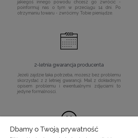
jakiegoś innego powodu chcesz go zwrócić -
poinformuj nas o tym w przeciągu 14 dni. Po
otrzymaniu towaru - zwrócimy Tobie pieniądze.
2-letnia gwarancja producenta
Jeżeli zajdzie taka potrzeba, możesz bez problemu
skorzystać z 2 letniej gwarancji. Mail z dokładnym
opisem problemu i ewentualnymi zdjęciami to
jedyne formalności.
Dbamy o Twoją prywatność