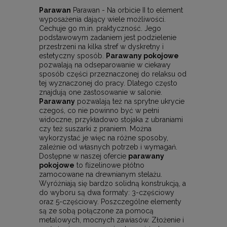
Parawan
Parawan - Na orbicie II to element
wyposażenia dający wiele możliwości.
Cechuje go m.in. praktyczność. Jego
podstawowym zadaniem jest podzielenie
przestrzeni na kilka stref w dyskretny i
estetyczny sposób.
Parawany pokojowe
pozwalają na odseparowanie w ciekawy
sposób części przeznaczonej do relaksu od
tej wyznaczonej do pracy. Dlatego często
znajdują one zastosowanie w salonie.
Parawany
pozwalają też na sprytne ukrycie
czegoś, co nie powinno być w pełni
widoczne, przykładowo stojaka z ubraniami
czy też suszarki z praniem. Można
wykorzystać je więc na różne sposoby,
zależnie od własnych potrzeb i wymagań.
Dostępne w naszej ofercie
parawany
pokojowe
to flizelinowe płótno
zamocowane na drewnianym stelażu.
Wyróżniają się bardzo solidną konstrukcją, a
do wyboru są dwa formaty: 3-częściowy
oraz 5-częściowy. Poszczególne elementy
są ze sobą połączone za pomocą
metalowych, mocnych zawiasów. Złożenie i