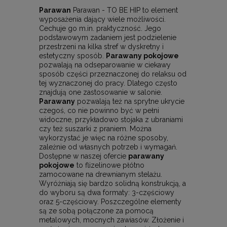
Parawan
Parawan - TO BE HIP to element
wyposażenia dający wiele możliwości.
Cechuje go m.in. praktyczność. Jego
podstawowym zadaniem jest podzielenie
przestrzeni na kilka stref w dyskretny i
estetyczny sposób.
Parawany pokojowe
pozwalają na odseparowanie w ciekawy
sposób części przeznaczonej do relaksu od
tej wyznaczonej do pracy. Dlatego często
znajdują one zastosowanie w salonie.
Parawany
pozwalają też na sprytne ukrycie
czegoś, co nie powinno być w pełni
widoczne, przykładowo stojaka z ubraniami
czy też suszarki z praniem. Można
wykorzystać je więc na różne sposoby,
zależnie od własnych potrzeb i wymagań.
Dostępne w naszej ofercie
parawany
pokojowe
to flizelinowe płótno
zamocowane na drewnianym stelażu.
Wyróżniają się bardzo solidną konstrukcją, a
do wyboru są dwa formaty: 3-częściowy
oraz 5-częściowy. Poszczególne elementy
są ze sobą połączone za pomocą
metalowych, mocnych zawiasów. Złożenie i