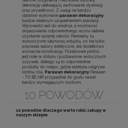
dekorację ułatwiającą zachowanie dyskrecji
oraz prywatności. Z uwagi na bardzo
staranne wykonanie
parawan dekoracyjny
będzie idealnym uzupełnieniem aranżacji.
Wprowadzi ład do wnętrza, a możliwość
dopasowania odpowiedniego wzoru ułatwia
uzyskanie spójnej całości. Parawany są
wykończone satynową wstążką, co nie tylko
poprawia walory estetyczne, ale dodatkowo
wzmacnia konstrukcję. Flizelinowe płótno
jest miłe w dotyku i pozbawione widocznych
zszywek, dlatego są to odpowiednie
produkty do miejsc, gdzie estetyka odgrywa
istotną rolę.
Parawan dekoracyjny
Parawan
- TO BE HIP przypadnie do gustu nawet
bardzo wymagającym osobom.
10 POWODÓW
10 powodów dlaczego warto robić zakupy w
naszym sklepie