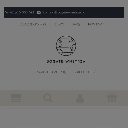
+48 510 668 012
kontakt@bogatewnetrza.pl
DLACZEGO MY?
BLOG
FAQ
KONTAKT
ZAREJESTRUJ SIĘ
ZALOGUJ SIĘ