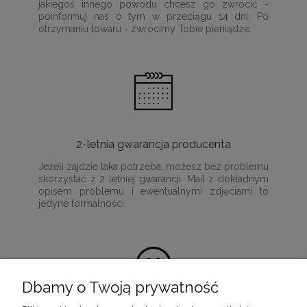
jakiegoś innego powodu chcesz go zwrócić -
poinformuj nas o tym w przeciągu 14 dni. Po
otrzymaniu towaru - zwrócimy Tobie pieniądze.
2-letnia gwarancja producenta
Jeżeli zajdzie taka potrzeba, możesz bez problemu
skorzystać z 2 letniej gwarancji. Mail z dokładnym
opisem problemu i ewentualnymi zdjęciami to
jedyne formalności.
Dbamy o Twoją prywatność