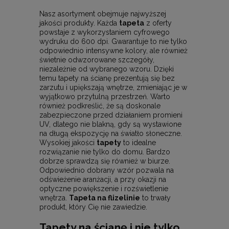
Nasz asortyment obejmuje najwyższej
jakości produkty. Każda
tapeta
z oferty
powstaje z wykorzystaniem cyfrowego
wydruku do 600 dpi. Gwarantuje to nie tylko
odpowiednio intensywne kolory, ale również
świetnie odwzorowane szczegóły,
niezależnie od wybranego wzoru. Dzięki
temu tapety na ścianę prezentują się bez
zarzutu i upiększają wnętrze, zmieniając je w
wyjątkowo przytulną przestrzeń. Warto
również podkreślić, że są doskonale
zabezpieczone przed działaniem promieni
UV, dlatego nie blakną, gdy są wystawione
na długą ekspozycję na światło słoneczne.
Wysokiej jakości
tapety
to idealne
rozwiązanie nie tylko do domu. Bardzo
dobrze sprawdzą się również w biurze.
Odpowiednio dobrany wzór pozwala na
odświeżenie aranżacji, a przy okazji na
optyczne powiększenie i rozświetlenie
wnętrza.
Tapeta na flizelinie
to trwały
produkt, który Cię nie zawiedzie.
Tapety na ścianę i nie tylko