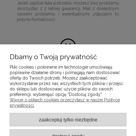
Jeżeli zajdzie taka potrzeba, możesz bez problemu
skorzystać z 2 letniej gwarancji. Mail z dokładnym
opisem problemu i ewentualnymi zdjęciami to
jedyne formalności.
Dbamy o Twoją prywatność
Pliki cookies i pokrewne im technologie umożliwiają
100% satysfakcji z zakupu
poprawne działanie strony i pomagają nam dostosować
ofertę do Twoich potrzeb. Możesz zaakceptować
Ponieważ naszą misją jest dostarczenie
wykorzystanie przez nas wszystkich tych plików i przejść
wartościowych i wysokiej jakości produktów, które
do sklepu lub dostosować użycie plików do swoich
służyć będą przez wiele lat.
preferencji, wybierając opcję "Dostosuj zgody".
Więcej o plikach cookies przeczytasz w naszej Polityce
prywatności.
INFORMACJE
zaakceptuj tylko niezbędne
POMOC
dostosuj zgody