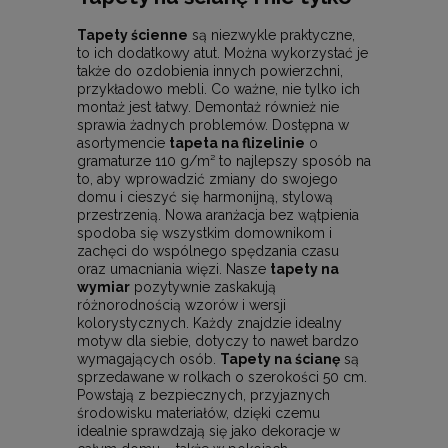
Tapety ścienne
są niezwykle praktyczne,
to ich dodatkowy atut. Można wykorzystać je
także do ozdobienia innych powierzchni,
przykładowo mebli. Co ważne, nie tylko ich
montaż jest łatwy. Demontaż również nie
sprawia żadnych problemów. Dostępna w
asortymencie
tapeta na flizelinie
o
gramaturze 110 g/m² to najlepszy sposób na
to, aby wprowadzić zmiany do swojego
domu i cieszyć się harmonijną, stylową
przestrzenią. Nowa aranżacja bez wątpienia
spodoba się wszystkim domownikom i
zachęci do wspólnego spędzania czasu
oraz umacniania więzi. Nasze
tapety na
wymiar
pozytywnie zaskakują
różnorodnością wzorów i wersji
kolorystycznych. Każdy znajdzie idealny
motyw dla siebie, dotyczy to nawet bardzo
wymagających osób.
Tapety na ścianę
są
sprzedawane w rolkach o szerokości 50 cm.
Powstają z bezpiecznych, przyjaznych
środowisku materiałów, dzięki czemu
idealnie sprawdzają się jako dekoracje w