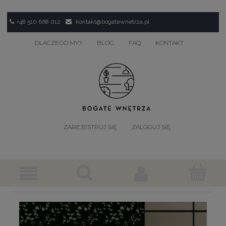
+48 510 668 012
kontakt@bogatewnetrza.pl
DLACZEGO MY?
BLOG
FAQ
KONTAKT
ZAREJESTRUJ SIĘ
ZALOGUJ SIĘ