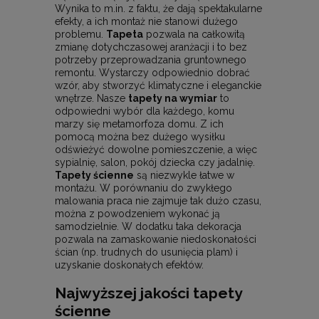
Wynika to m.in. z faktu, że dają spektakularne
efekty, a ich montaż nie stanowi dużego
problemu.
Tapeta
pozwala na całkowitą
zmianę dotychczasowej aranżacji i to bez
potrzeby przeprowadzania gruntownego
remontu. Wystarczy odpowiednio dobrać
wzór, aby stworzyć klimatyczne i eleganckie
wnętrze. Nasze
tapety na wymiar
to
odpowiedni wybór dla każdego, komu
marzy się metamorfoza domu. Z ich
pomocą można bez dużego wysiłku
odświeżyć dowolne pomieszczenie, a więc
sypialnię, salon, pokój dziecka czy jadalnię.
Tapety ścienne
są niezwykle łatwe w
montażu. W porównaniu do zwykłego
malowania praca nie zajmuje tak dużo czasu,
można z powodzeniem wykonać ją
samodzielnie. W dodatku taka dekoracja
pozwala na zamaskowanie niedoskonałości
ścian (np. trudnych do usunięcia plam) i
uzyskanie doskonałych efektów.
Najwyższej jakości tapety
ścienne