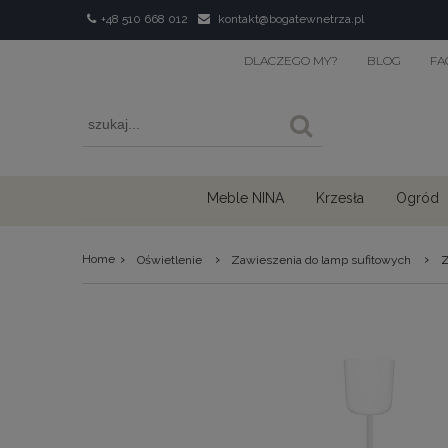
+48 510 668 012
kontakt@bogatewnetrza.pl
DLACZEGO MY?
BLOG
FA
Meble NINA
Krzesła
Ogród
›
›
›
Home
Oświetlenie
Zawieszenia do lamp sufitowych
Z