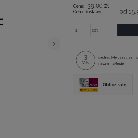
39,00 zł
Cena:
od 15,
Cena dostawy:
szt.
3
średnio tyle czasu zajm
MIN
naszym sklepie
Oblicz ratę