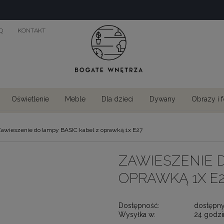
Q
KONTAKT
Oświetlenie
Meble
Dla dzieci
Dywany
Obrazy i 
awieszenie do lampy BASIC kabel z oprawką 1x E27
ZAWIESZENIE D
OPRAWKĄ 1X E
Dostępność:
dostępn
Wysyłka w:
24 godzi