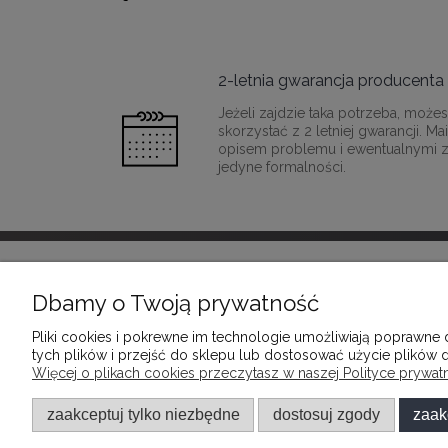
2-letnia gwarancja producenta
Jeżeli zajdzie taka potrzeba, moż
skorzystać z 2 letniej gwarancji. M
opisem problemu i ewentualnymi z
jedyne formalności.
INFORMACJE
POMOC
Dbamy o Twoją prywatność
Pliki cookies i pokrewne im technologie umożliwiają poprawne
REGULAMINY
FAQ - NAJ
tych plików i przejść do sklepu lub dostosować użycie plików d
POLITYKA PRYWATNOŚCI
KOSZTY D
Więcej o plikach cookies przeczytasz w naszej Polityce prywatn
ZWROTY I REKLAMACJE
DOSTAWY I
zaakceptuj tylko niezbędne
dostosuj zgody
zaak
INFORMACJE O FIRMIE
JAK ZAMA