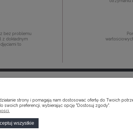
otrzymaniu 
esz bez problemu
Pon
ail z dokładnym
wartościowych
djęciami to
MOJE KONTO
 działanie strony i pomagają nam dostosować ofertę do Twoich pot
CZĘŚCIEJ ZADAWANE PYTANIA
TWOJE ZAMÓWIENIA
o swoich preferencji, wybierając opcję "Dostosuj zgody".
OSTAWY
USTAWIENIA KONTA
ości.
 PŁATNOSCI
PRZECHOWALNIA
ceptuj wszystkie
WIAĆ