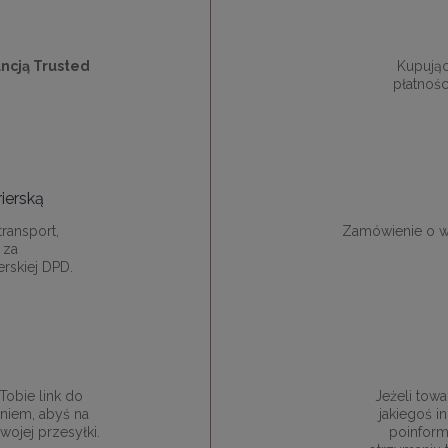
ncją Trusted
Kupują
płatnośc
ierską
ransport,
Zamówienie o w
 za
rskiej DPD.
obie link do
Jeżeli towa
niem, abyś na
jakiegoś 
ojej przesyłki.
poinform