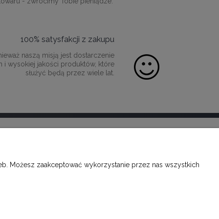
towaru - zwrócimy Tobie pieniądze.
100% satysfakcji z zakupu
ieważ naszą misją jest dostarczenie
 i wysokiej jakości produktów, które
służyć będą przez wiele lat.
O FIRMIE
rzeb. Możesz zaakceptować wykorzystanie przez nas wszystkich
KONTAKT
FACEBOOK