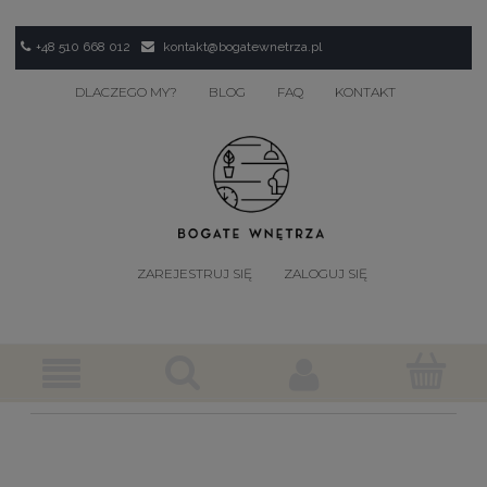
+48 510 668 012
kontakt@bogatewnetrza.pl
DLACZEGO MY?
BLOG
FAQ
KONTAKT
ZAREJESTRUJ SIĘ
ZALOGUJ SIĘ