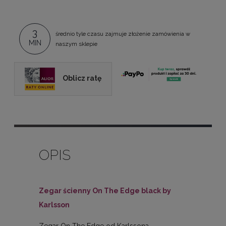
3
średnio tyle czasu zajmuje złożenie zamówienia w
MIN
naszym sklepie
Oblicz ratę
OPIS
Zegar ścienny On The Edge black by
Karlsson
Zegar On The Edge od Karlssona