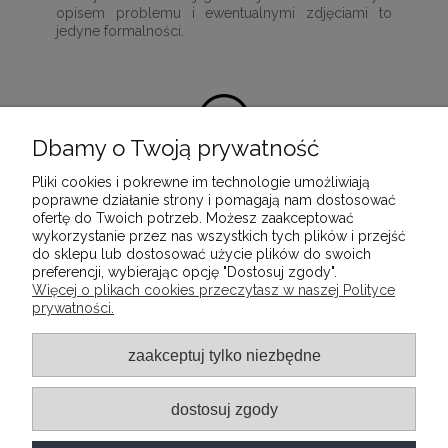
opisem problemu i ewentualnymi zdjęciami to
jedyne formalności.
Dbamy o Twoją prywatność
Pliki cookies i pokrewne im technologie umożliwiają
100% satysfakcji z zakupu
poprawne działanie strony i pomagają nam dostosować
ofertę do Twoich potrzeb. Możesz zaakceptować
Ponieważ naszą misją jest dostarczenie
wykorzystanie przez nas wszystkich tych plików i przejść
wartościowych i wysokiej jakości produktów, które
do sklepu lub dostosować użycie plików do swoich
służyć będą przez wiele lat.
preferencji, wybierając opcję "Dostosuj zgody".
Więcej o plikach cookies przeczytasz w naszej Polityce
prywatności.
INFORMACJE
zaakceptuj tylko niezbędne
POMOC
dostosuj zgody
MOJE KONTO