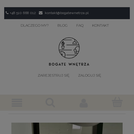
+48 510 668 012
kontakt@bogatewnetrza.pl
DLACZEGO MY?
BLOG
FAQ
KONTAKT
ZAREJESTRUJ SIĘ
ZALOGUJ SIĘ