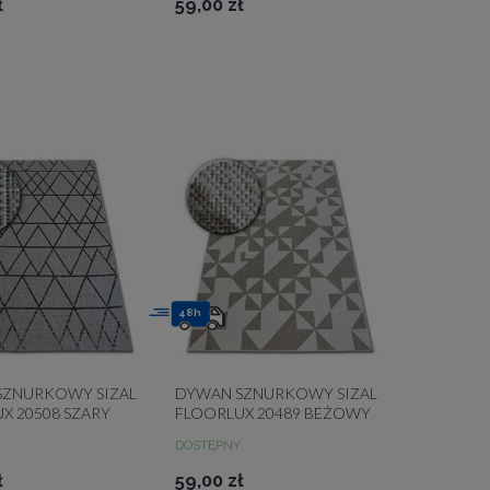
ł
59,00 zł
48h
SZNURKOWY SIZAL
DYWAN SZNURKOWY SIZAL
X 20508 SZARY
FLOORLUX 20489 BEŻOWY
TY
TRÓJKĄTY
DOSTĘPNY
ł
59,00 zł