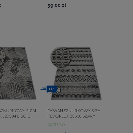
ł
59,00 zł
48h
SZNURKOWY SIZAL
DYWAN SZNURKOWY SIZAL
X 20504 LIŚCIE
FLOORLUX 20510 SZARY
 / CZARNY
DOSTĘPNY
A