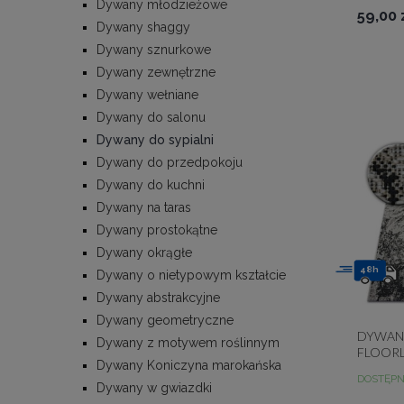
Dywany młodzieżowe
59,00 
Dywany shaggy
Dywany sznurkowe
Dywany zewnętrzne
Dywany wełniane
Dywany do salonu
Dywany do sypialni
Dywany do przedpokoju
Dywany do kuchni
Dywany na taras
Dywany prostokątne
Dywany okrągłe
48h
Dywany o nietypowym kształcie
Dywany abstrakcyjne
Dywany geometryczne
DYWAN
Dywany z motywem roślinnym
FLOORL
Dywany Koniczyna marokańska
SZARY/
DOSTĘP
Dywany w gwiazdki