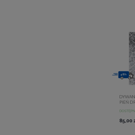
48h
DYWAN 
PIEŃ 
STRUK
DOSTĘP
85,00 