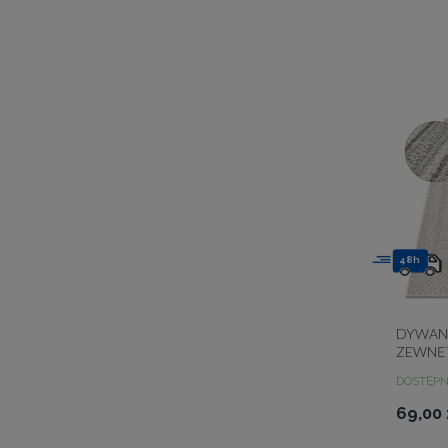
48h
DYWAN
ZEWNĘ
SZARY 
DOSTĘP
69,00 