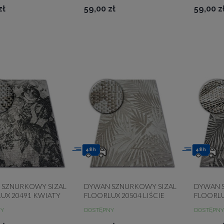
zł
59,00 zł
59,00 z
48h
48h
 SZNURKOWY SIZAL
DYWAN SZNURKOWY SIZAL
DYWAN 
UX 20491 KWIATY
FLOORLUX 20504 LIŚCIE
FLOORLU
CZARNY
BEŻOWY MOTYW ROŚLINNY
SREBRNY
NY
DOSTĘPNY
DOSTĘPNY
DŻUNGL