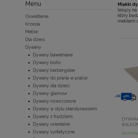
Menu
Miękki dy
leżący na
który będ
Oświetlenie
meblami o
Krzesła
Meble
Dla dzieci
Dywany
Dywany bawełniane
Dywany boho
Dywany berberyjskie
Dywany do prania w pralce
Dywany dla dzieci
Dywany glamour
48h
Dywany nowoczesne
Dywany w stylu skandynawskim
Dywany z frędzlami
DYWAN
Dywany orientalne
BALKO
JEDNOL
Dywany syntetyczne
DOSTĘP
20580