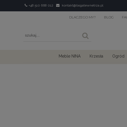
+48 510 668 012
kontakt@bogatewnetrza.pl
DLACZEGO MY?
BLOG
FA
Meble NINA
Krzesła
Ogród
›
›
Home
Dywany
Dywany do sypialni