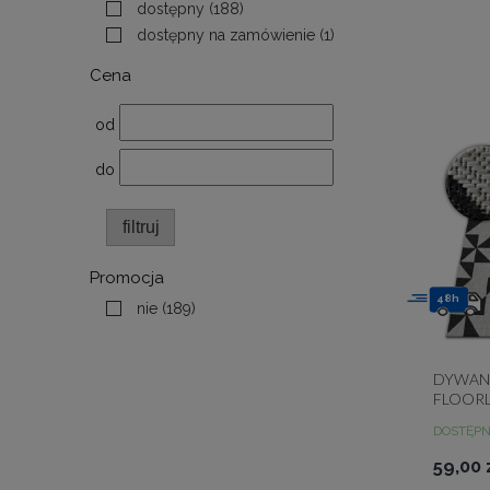
dostępny
(188)
dostępny na zamówienie
(1)
Cena
od
do
filtruj
Promocja
48h
nie
(189)
DYWAN
FLOORLU
BLACK 
DOSTĘP
59,00 