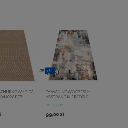
48h
SZNURKOWY SIZAL
DYWAN NOWOCZESNY
044026 BEŻ
ABSTRAKCJA FRĘDZLE
KOLOROWY DISTIN 0144B
DOSTĘPNY
ł
99,00 zł