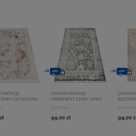
48h
48h
 VINTAGE
DYWAN VINTAGE
DYWAN 
ERANY DO SALONU
ORNAMENT SZARY JASNY
BEŻOWY
 TERAKOTA DISTIN
RAMKA DISTIN 0835A
VINTAGE
NY
DOSTĘPNY
DOSTĘPNY
KWIATY
0828A
zł
99,00 zł
99,00 z