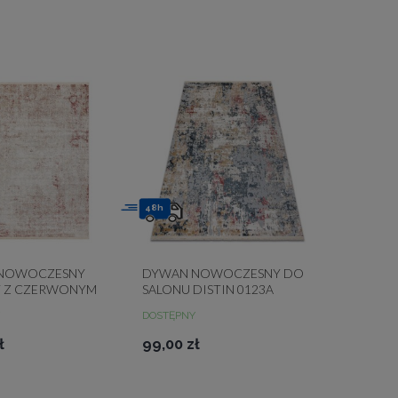
48h
NOWOCZESNY
DYWAN NOWOCZESNY DO
 Z CZERWONYM
SALONU DISTIN 0123A
 FRĘDZLE DISTIN
ABSTRAKCJA VINATGE
DOSTĘPNY
ł
99,00 zł