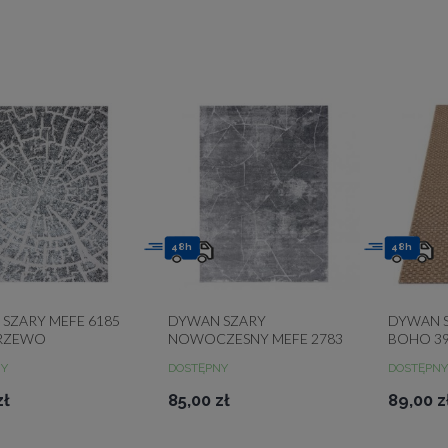
48h
48h
SZARY MEFE 6185
DYWAN SZARY
DYWAN 
DRZEWO
NOWOCZESNY MEFE 2783
BOHO 39
TURALNY
MARMUR STRUKTURALNY
NY
DOSTĘPNY
DOSTĘPNY
zł
85,00 zł
89,00 z