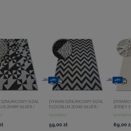
48h
48h
 SZNURKOWY SIZAL
DYWAN SZNURKOWY SIZAL
DYWAN 
X 20489 SILVER /
FLOORLUX 20340 SILVER /
JERSEY 
TRÓJKĄTY SZARY
BLACK ZYGZAK SZARY
NY
DOSTĘPNY
DOSTĘPNY
zł
59,00 zł
69,00 z