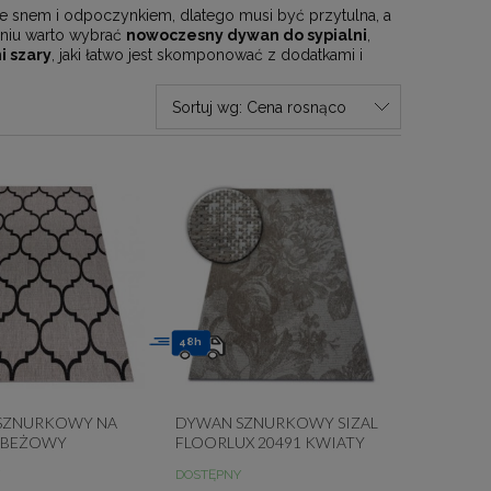
ze snem i odpoczynkiem, dlatego musi być przytulna, a
eniu warto wybrać
nowoczesny dywan do sypialni
,
i szary
, jaki łatwo jest skomponować z dodatkami i
Sortuj wg:
Cena rosnąco
48h
SZNURKOWY NA
DYWAN SZNURKOWY SIZAL
 BEŻOWY
FLOORLUX 20491 KWIATY
YNA MAROKAŃSKA
BEŻOWY
DOSTĘPNY
LOORLUX 20608