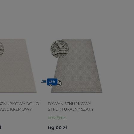
48h
SZNURKOWY BOHO
DYWAN SZNURKOWY
19231 KREMOWY
STRUKTURALNY SZARY
BOHO JERSEY 19231
DOSTĘPNY
ł
69,00 zł