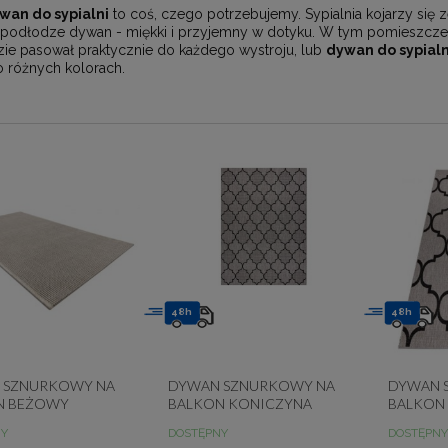
wan do sypialni
to coś, czego potrzebujemy. Sypialnia kojarzy się 
 podłodze dywan - miękki i przyjemny w dotyku. W tym pomieszcz
zie pasował praktycznie do każdego wystroju, lub
dywan do sypialn
 różnych kolorach.
48h
48h
 SZNURKOWY NA
DYWAN SZNURKOWY NA
DYWAN 
N BEŻOWY
BALKON KONICZYNA
BALKON
ITY SIZAL FLOORLUX
MAROKAŃSKA BEŻOWY
KONICZ
NY
DOSTĘPNY
DOSTĘPNY
SIZAL FLOORLUX 20607
SIZAL F