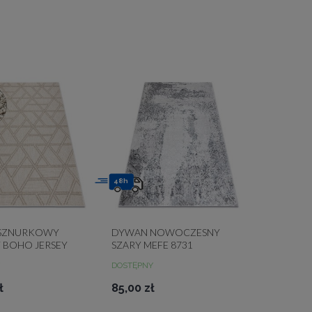
48h
SZNURKOWY
DYWAN NOWOCZESNY
 BOHO JERSEY
SZARY MEFE 8731
OWY
PRZECIERANY VINTAGE
DOSTĘPNY
RYCZNY
STRUKTURALNY
ł
85,00 zł