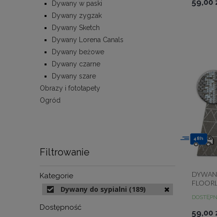
59,00 
Dywany w paski
Dywany zygzak
Dywany Sketch
Dywany Lorena Canals
Dywany beżowe
Dywany czarne
Dywany szare
Obrazy i fototapety
Ogród
48h
Filtrowanie
DYWAN
Kategorie
FLOORL
Dywany do sypialni
(189)
TRÓJK
DOSTĘP
Dostępność
59,00 