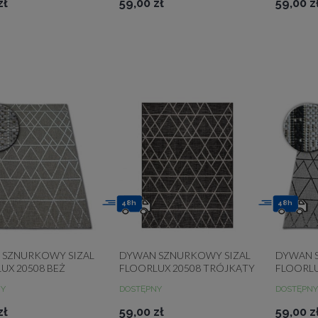
zł
59,00 zł
59,00 z
48h
48h
 SZNURKOWY SIZAL
DYWAN SZNURKOWY SIZAL
DYWAN 
UX 20508 BEŻ
FLOORLUX 20508 TRÓJKĄTY
FLOORLU
ĄTY
TRÓJKĄ
NY
DOSTĘPNY
DOSTĘPNY
zł
59,00 zł
59,00 z