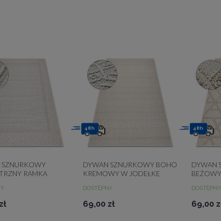
48h
48h
 SZNURKOWY
DYWAN SZNURKOWY BOHO
DYWAN 
TRZNY RAMKA
KREMOWY W JODEŁKĘ
BEŻOWY
JERSEY 19261
JERSEY 19243
PĘTELK
NY
DOSTĘPNY
DOSTĘPNY
GEOMET
zł
69,00 zł
69,00 z