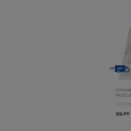
48h
DYWAN
PRZECI
BEŻOWY
DOSTĘP
0100B
99,00 