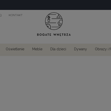
Q
KONTAKT
Oświetlenie
Meble
Dla dzieci
Dywany
Obrazy i 
Dywany do sypialni