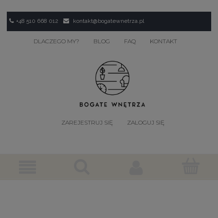
+48 510 668 012
kontakt@bogatewnetrza.pl
DLACZEGO MY?
BLOG
FAQ
KONTAKT
ZAREJESTRUJ SIĘ
ZALOGUJ SIĘ