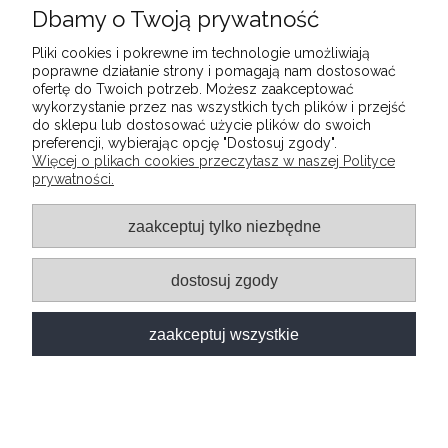
Dbamy o Twoją prywatność
ŁÓŻKO METALOWE BIAŁE MŁODZIEŻOWE
DZIECIĘCE CLASSIC 90X200
Pliki cookies i pokrewne im technologie umożliwiają
DOSTĘPNY
poprawne działanie strony i pomagają nam dostosować
ofertę do Twoich potrzeb. Możesz zaakceptować
1 790,00 zł
wykorzystanie przez nas wszystkich tych plików i przejść
do sklepu lub dostosować użycie plików do swoich
preferencji, wybierając opcję "Dostosuj zgody".
Więcej o plikach cookies przeczytasz w naszej Polityce
prywatności.
INFORMACJE
zaakceptuj tylko niezbędne
POMOC
dostosuj zgody
MOJE KONTO
zaakceptuj wszystkie
O FIRMIE
pokaż pełną wersję strony
Sklep internetowy Shoper.pl