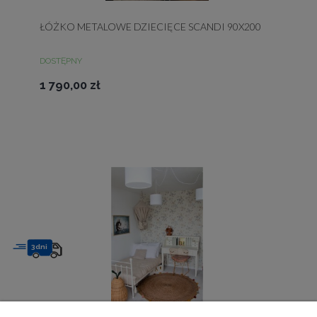
ŁÓŻKO METALOWE DZIECIĘCE SCANDI 90X200
DOSTĘPNY
1 790,00 zł
3dni