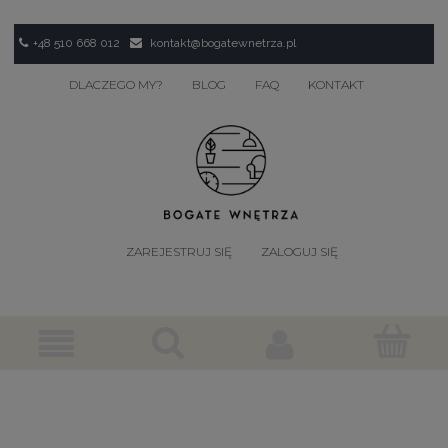
+48 510 668 012
kontakt@bogatewnetrza.pl
DLACZEGO MY?
BLOG
FAQ
KONTAKT
ZAREJESTRUJ SIĘ
ZALOGUJ SIĘ