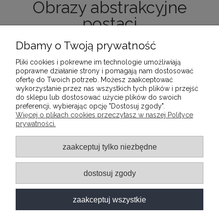
Obrazy abstrakcyjne
postaci
Dbamy o Twoją prywatność
Pliki cookies i pokrewne im technologie umożliwiają
poprawne działanie strony i pomagają nam dostosować
ofertę do Twoich potrzeb. Możesz zaakceptować
wykorzystanie przez nas wszystkich tych plików i przejść
Nie znaleziono produktów spełniających podane
do sklepu lub dostosować użycie plików do swoich
kryteria.
preferencji, wybierając opcję "Dostosuj zgody".
Więcej o plikach cookies przeczytasz w naszej Polityce
prywatności.
INFORMACJE
zaakceptuj tylko niezbędne
POMOC
dostosuj zgody
MOJE KONTO
zaakceptuj wszystkie
O FIRMIE