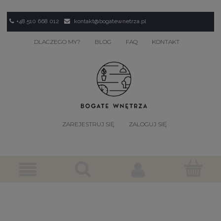
+48 510 668 012
kontakt@bogatewnetrza.pl
DLACZEGO MY?
BLOG
FAQ
KONTAKT
ZAREJESTRUJ SIĘ
ZALOGUJ SIĘ