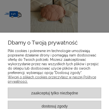
24h
Dbamy o Twoją prywatność
PODUSZKA DLA DZIECI ŻÓŁW LORENA CANALS
Pliki cookies i pokrewne im technologie umożliwiają
DOSTĘPNY
poprawne działanie strony i pomagają nam dostosować
ofertę do Twoich potrzeb. Możesz zaakceptować
148,00 zł
wykorzystanie przez nas wszystkich tych plików i przejść
do sklepu lub dostosować użycie plików do swoich
preferencji, wybierając opcję "Dostosuj zgody".
Więcej o plikach cookies przeczytasz w naszej Polityce
prywatności.
INFORMACJE
zaakceptuj tylko niezbędne
POMOC
dostosuj zgody