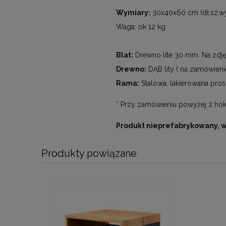
Wymiary:
30x40x60 cm (dł.sz.wy
Waga: ok 12 kg
Blat:
Drewno lite 30 mm. Na zdję
Drewno:
DĄB lity ( na zamówieni
Rama:
Stalowa, lakierowana pros
* Przy zamówieniu powyżej 2 hok
Produkt nieprefabrykowany, 
Produkty powiązane