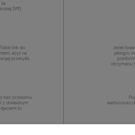
 za
rskiej DPD.
obie link do
Jeżeli towa
niem, abyś na
jakiegoś 
ojej przesyłki.
poinform
otrzymaniu 
esz bez problemu
Pon
ail z dokładnym
wartościowych
djęciami to