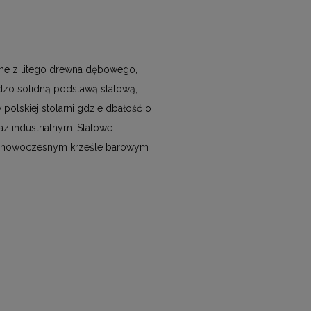
nane z litego drewna dębowego,
zo solidną podstawą stalową,
olskiej stolarni gdzie dbałość o
z industrialnym. Stalowe
ym, nowoczesnym krześle barowym