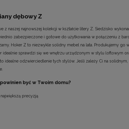
iany dębowy Z
we z naszej najnowszej kolekcji w kształcie litery Z. Siedzisko wyko
dnio zabezpieczone i gotowe do użytkowania w połączeniu z bard
ny. Hoker Z to niezwykle solidny mebel na lata. Produkujemy go w p
r idealnie sprawdzi się we wnętrzu urządzonym w stylu loftowym ora
 idealne odzwierciedlenie tych stylów. Jeśli zależy Ci na solidn
e.
 powinien być w Twoim domu?
największą precyzją