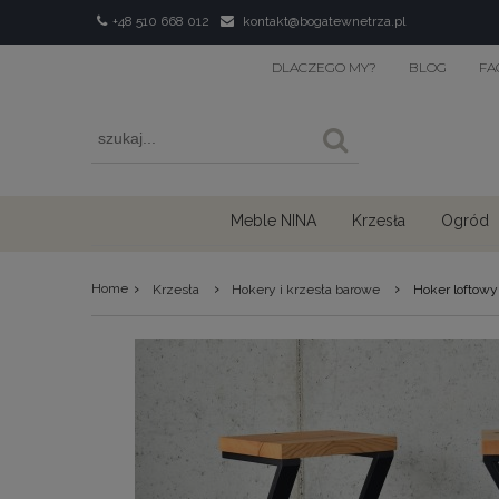
+48 510 668 012
kontakt@bogatewnetrza.pl
DLACZEGO MY?
BLOG
FA
Meble NINA
Krzesła
Ogród
›
›
›
Home
Krzesła
Hokery i krzesła barowe
Hoker loftowy