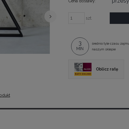
przesy
Cena dostawy:
szt.
3
średnio tyle czasu zajm
MIN
naszym sklepie
Oblicz ratę
odukt