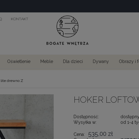
Q
KONTAKT
Oświetlenie
Meble
Dla dzieci
Dywany
Obrazy i 
 lite drewno Z
HOKER LOFTOW
Dostępność:
dostępn
Wysyłka w:
od 1-4 t
535,00 zł
Cena: