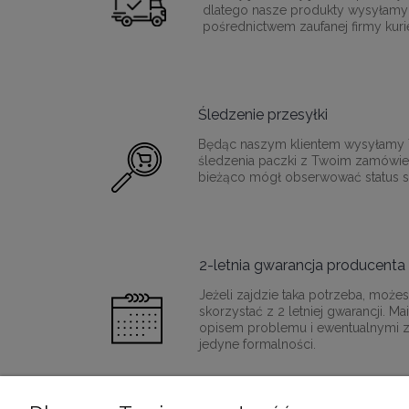
dlatego nasze produkty wysyłamy
pośrednictwem zaufanej firmy kurie
Śledzenie przesyłki
Będąc naszym klientem wysyłamy T
śledzenia paczki z Twoim zamówie
bieżąco mógł obserwować status sw
2-letnia gwarancja producenta
Jeżeli zajdzie taka potrzeba, moż
skorzystać z 2 letniej gwarancji. M
opisem problemu i ewentualnymi z
jedyne formalności.