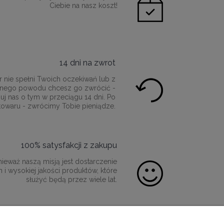
Ciebie na nasz koszt!
14 dni na zwrot
r nie spełni Twoich oczekiwań lub z
innego powodu chcesz go zwrócić -
uj nas o tym w przeciągu 14 dni. Po
towaru - zwrócimy Tobie pieniądze.
100% satysfakcji z zakupu
ieważ naszą misją jest dostarczenie
 i wysokiej jakości produktów, które
służyć będą przez wiele lat.