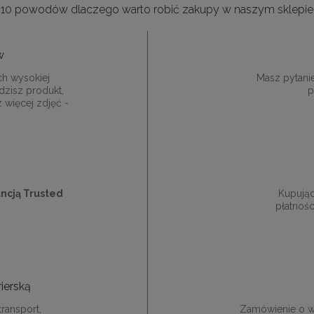
10 powodów dlaczego warto robić zakupy w naszym sklepie
w
ch wysokiej
Masz pytani
dzisz produkt,
p
z więcej zdjęć -
ncją Trusted
Kupują
płatnośc
ierską
ransport,
Zamówienie o w