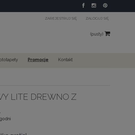
ZAREJESTRUJ SIĘ
ZALOGUJ SIĘ
(pusty)
fototapety
Promocje
Kontakt
Y LITE DREWNO Z
y
ygodni