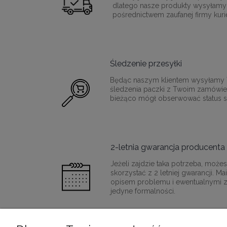
dlatego nasze produkty wysyłamy
pośrednictwem zaufanej firmy kurie
Śledzenie przesyłki
Będąc naszym klientem wysyłamy T
śledzenia paczki z Twoim zamówie
bieżąco mógł obserwować status sw
2-letnia gwarancja producenta
Jeżeli zajdzie taka potrzeba, moż
skorzystać z 2 letniej gwarancji. M
opisem problemu i ewentualnymi z
jedyne formalności.