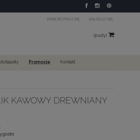
ZAREJESTRUJ SIĘ
ZALOGUJ SIĘ
(pusty)
fototapety
Promocje
Kontakt
LIK KAWOWY DREWNIANY
y
tygodni