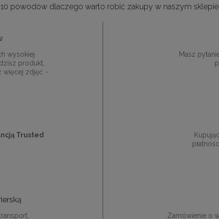
10 powodów dlaczego warto robić zakupy w naszym sklepie
w
ch wysokiej
Masz pytani
dzisz produkt,
p
z więcej zdjęć -
ncją Trusted
Kupują
płatnośc
ierską
ransport,
Zamówienie o w