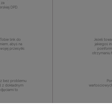
 za
rskiej DPD.
obie link do
Jeżeli towa
niem, abyś na
jakiegoś 
ojej przesyłki.
poinform
otrzymaniu 
esz bez problemu
Pon
ail z dokładnym
wartościowych
djęciami to