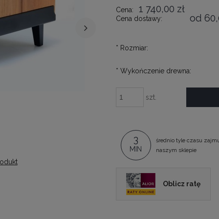
1 740,00 zł
Cena:
od 60,
Cena dostawy:
*
Rozmiar:
*
Wykończenie drewna:
szt.
3
średnio tyle czasu zajm
MIN
naszym sklepie
odukt
Oblicz ratę