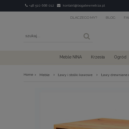
+48 510 668 012
kontakt@bogatewnetrza.pl
DLACZEGO MY?
BLOG
FA
Meble NINA
Krzesła
Ogród
›
›
›
Home
Meble
Ławy i stoliki kawowe
Ławy drewniane 