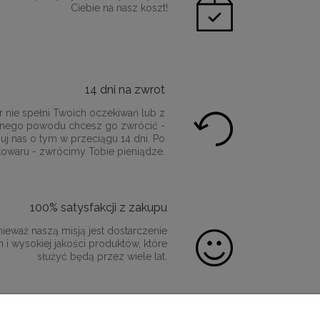
Ciebie na nasz koszt!
14 dni na zwrot
r nie spełni Twoich oczekiwań lub z
innego powodu chcesz go zwrócić -
uj nas o tym w przeciągu 14 dni. Po
towaru - zwrócimy Tobie pieniądze.
100% satysfakcji z zakupu
ieważ naszą misją jest dostarczenie
 i wysokiej jakości produktów, które
służyć będą przez wiele lat.