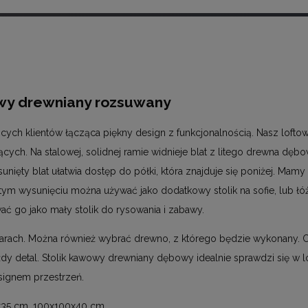
wy drewniany rozsuwany
ych klientów łącząca piękny design z funkcjonalnością. Nasz loftow
cych. Na stalowej, solidnej ramie widnieje blat z litego drewna dęb
unięty blat ułatwia dostęp do półki, która znajduje się poniżej. Ma
ym wysunięciu można używać jako dodatkowy stolik na sofie, lub łóż
 go jako mały stolik do rysowania i zabawy.
zmiarach. Można również wybrać drewno, z którego będzie wykonany. 
ażdy detal. Stolik kawowy drewniany dębowy idealnie sprawdzi się w l
signem przestrzeń.
35 cm, 100x100x40 cm