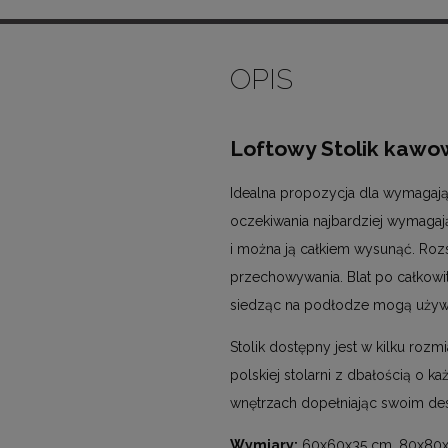
OPIS
Loftowy Stolik kawo
Idealna propozycja dla wymagając
oczekiwania najbardziej wymagają
i można ją całkiem wysunąć. Rozs
przechowywania. Blat po całkowit
siedząc na podłodze mogą używać
Stolik dostępny jest w kilku ro
polskiej stolarni z dbałością o k
wnętrzach dopełniając swoim de
Wymiary:
60x60x35 cm, 80x80x