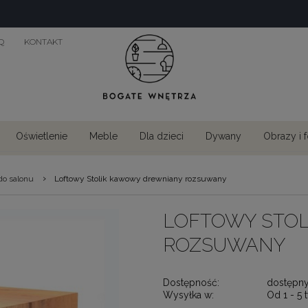
Q
KONTAKT
Oświetlenie
Meble
Dla dzieci
Dywany
Obrazy i 
›
do salonu
Loftowy Stolik kawowy drewniany rozsuwany
LOFTOWY STO
ROZSUWANY
Dostępność:
dostępn
Wysyłka w:
Od 1 - 5 