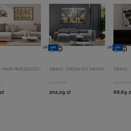
48h
48h
- MAPA PRZESZŁOŚCI
OBRAZ - DRZWI DO ŚWIATA
OBRAZ -
NY
DOSTĘPNY
DOSTĘPNY
zł
202,09 zł
68,69 z