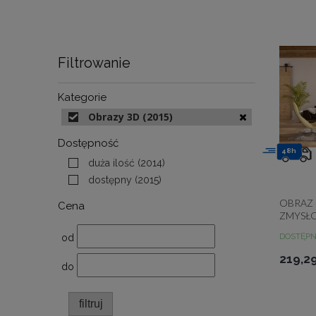
Filtrowanie
Kategorie
Obrazy 3D
(2015)
Dostępność
48h
duża ilość
(2014)
dostępny
(2015)
OBRAZ 
Cena
ZMYSŁ
DOSTĘP
od
219,29
do
filtruj