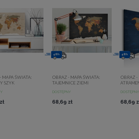
48h
48h
- MAPA ŚWIATA:
OBRAZ - MAPA ŚWIATA:
OBRAZ -
Y SZYK
TAJEMNICE ZIEMI
ATRAME
NY
DOSTĘPNY
DOSTĘPNY
zł
68,69 zł
68,69 z