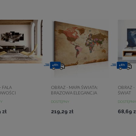
48h
48h
- FALA
OBRAZ - MAPA ŚWIATA:
OBRAZ 
OWOŚCI
BRĄZOWA ELEGANCJA
ŚWIAT
NY
DOSTĘPNY
DOSTĘPNY
 zł
219,29 zł
68,69 z