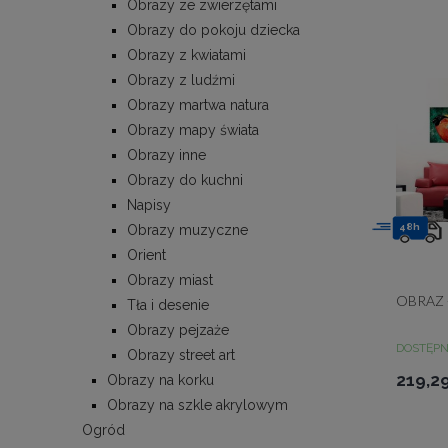
Obrazy ze zwierzętami
Obrazy do pokoju dziecka
Obrazy z kwiatami
Obrazy z ludźmi
Obrazy martwa natura
Obrazy mapy świata
Obrazy inne
Obrazy do kuchni
Napisy
48h
Obrazy muzyczne
Orient
Obrazy miast
OBRAZ 
Tła i desenie
Obrazy pejzaże
DOSTĘP
Obrazy street art
219,29
Obrazy na korku
Obrazy na szkle akrylowym
Ogród