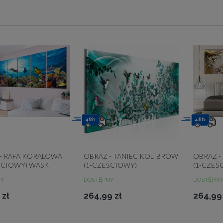
48h
48h
- RAFA KORALOWA
OBRAZ - TANIEC KOLIBRÓW
OBRAZ -
ŚCIOWY) WĄSKI
(1-CZĘŚCIOWY)
(1-CZĘŚ
TURKUSOWY WĄSKI
WĄSKI
NY
DOSTĘPNY
DOSTĘPNY
 zł
264,99 zł
264,99 