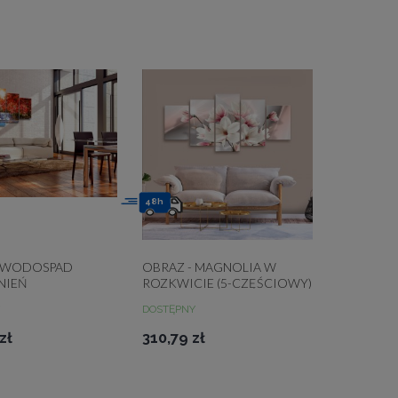
48h
- WODOSPAD
OBRAZ - MAGNOLIA W
NIEŃ
ROZKWICIE (5-CZĘŚCIOWY)
SZEROKI
DOSTĘPNY
zł
310,79 zł