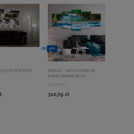
48h
 ZŁOTA PODRÓŻ
OBRAZ - WODOSPAD W
KANCHANABURI (5-
CZĘŚCIOWY) SZEROKI
DOSTĘPNY
ł
310,79 zł