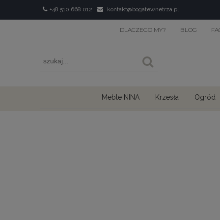
+48 510 668 012
kontakt@bogatewnetrza.pl
DLACZEGO MY?
BLOG
FA
Meble NINA
Krzesła
Ogród
›
›
›
Home
Obrazy i fototapety
Obrazy
Obrazy 3D