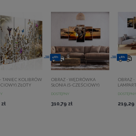
48h
48h
- TANIEC KOLIBRÓW
OBRAZ - WĘDRÓWKA
OBRAZ 
ŚCIOWY) ZŁOTY
SŁONIA (5-CZĘŚCIOWY)
LAMPAR
SZEROKI
NY
DOSTĘPNY
DOSTĘPNY
 zł
310,79 zł
219,29 