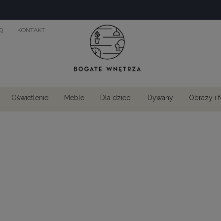
Q
KONTAKT
Oświetlenie
Meble
Dla dzieci
Dywany
Obrazy i 
tami
Obrazy ze zwierzętami