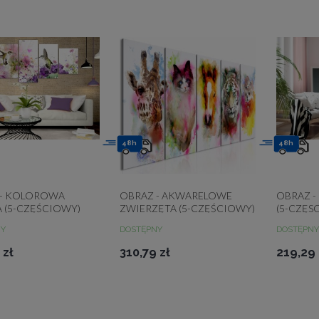
48h
48h
 - KOLOROWA
OBRAZ - AKWARELOWE
OBRAZ -
 (5-CZĘŚCIOWY)
ZWIERZĘTA (5-CZĘŚCIOWY)
(5-CZĘS
I
WĄSKI
SZARY
NY
DOSTĘPNY
DOSTĘPNY
 zł
310,79 zł
219,29 