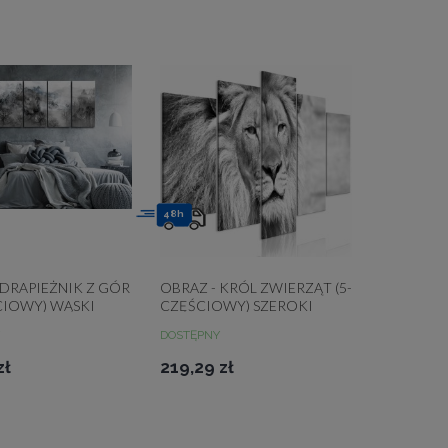
48h
 DRAPIEŻNIK Z GÓR
OBRAZ - KRÓL ZWIERZĄT (5-
CIOWY) WĄSKI
CZĘŚCIOWY) SZEROKI
CZARNO-BIAŁY
DOSTĘPNY
zł
219,29 zł