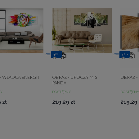
48h
48h
- WŁADCA ENERGII
OBRAZ - UROCZY MIŚ
OBRAZ -
PANDA
NY
DOSTĘPNY
DOSTĘPNY
 zł
219,29 zł
219,29 