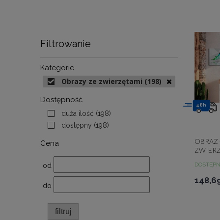
Filtrowanie
Kategorie
Obrazy ze zwierzętami
(198)
Dostępność
48h
duża ilość
(198)
dostępny
(198)
OBRAZ
Cena
ZWIERZ
DOSTĘP
od
148,69
do
filtruj