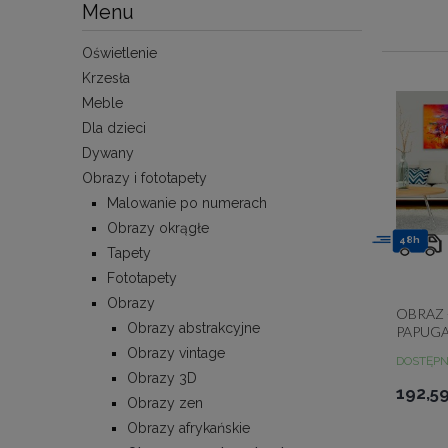
Menu
Oświetlenie
Krzesła
Meble
Dla dzieci
Dywany
Obrazy i fototapety
Malowanie po numerach
Obrazy okrągłe
48h
Tapety
Fototapety
Obrazy
OBRAZ
Obrazy abstrakcyjne
PAPUG
Obrazy vintage
DOSTĘP
Obrazy 3D
192,59
Obrazy zen
Obrazy afrykańskie