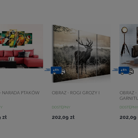
48h
48h
- NARADA PTAKÓW
OBRAZ - ROGI GROZY I
OBRAZ -
GARNITU
NY
DOSTĘPNY
DOSTĘPNY
 zł
202,09 zł
202,09 