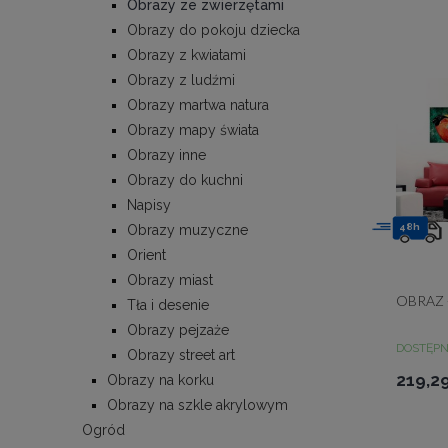
Obrazy ze zwierzętami
Obrazy do pokoju dziecka
Obrazy z kwiatami
Obrazy z ludźmi
Obrazy martwa natura
Obrazy mapy świata
Obrazy inne
Obrazy do kuchni
Napisy
48h
Obrazy muzyczne
Orient
Obrazy miast
OBRAZ 
Tła i desenie
Obrazy pejzaże
DOSTĘP
Obrazy street art
219,29
Obrazy na korku
Obrazy na szkle akrylowym
Ogród