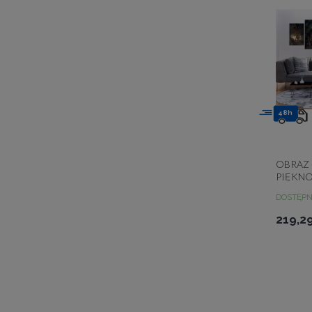
48h
OBRAZ 
PIĘKN
DOSTĘP
219,29