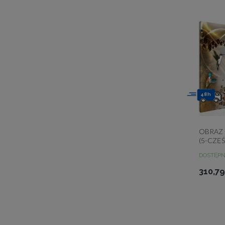
48h
OBRAZ 
(5-CZĘ
WĄSKI
DOSTĘP
310,79