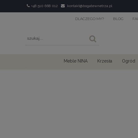
+48 510 668 012
kontakt@bogatewnetrza.pl
DLACZEGO MY?
BLOG
FA
Meble NINA
Krzesła
Ogród
›
›
›
Home
Obrazy i fototapety
Obrazy
Obrazy ze zwierzę