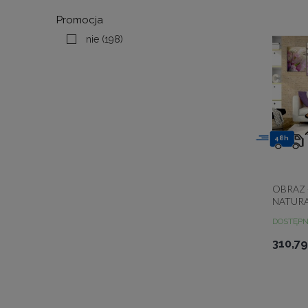
Promocja
nie
(198)
48h
OBRAZ
NATURA
SZEROK
DOSTĘP
310,79