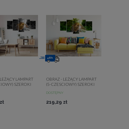
48h
 LEŻĄCY LAMPART
OBRAZ - LEŻĄCY LAMPART
CIOWY) SZEROKI
(5-CZĘSCIOWY) SZEROKI
ZIELONY
DOSTĘPNY
zł
219,29 zł