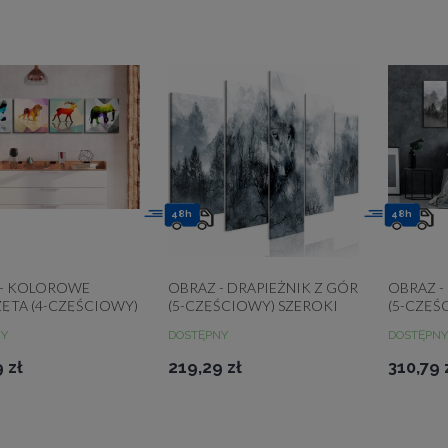
48h
48h
 - KOLOROWE
OBRAZ - DRAPIEŻNIK Z GÓR
OBRAZ -
ĘTA (4-CZĘŚCIOWY)
(5-CZĘŚCIOWY) SZEROKI
(5-CZĘŚ
NY
DOSTĘPNY
DOSTĘPNY
 zł
219,29 zł
310,79 