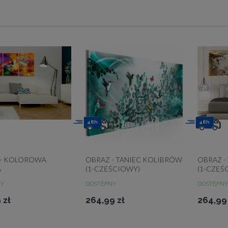
48h
48h
 - KOLOROWA
OBRAZ - TANIEC KOLIBRÓW
OBRAZ -
A
(1-CZĘŚCIOWY)
(1-CZĘŚ
TURKUSOWY WĄSKI
WĄSKI
NY
DOSTĘPNY
DOSTĘPNY
 zł
264,99 zł
264,99 