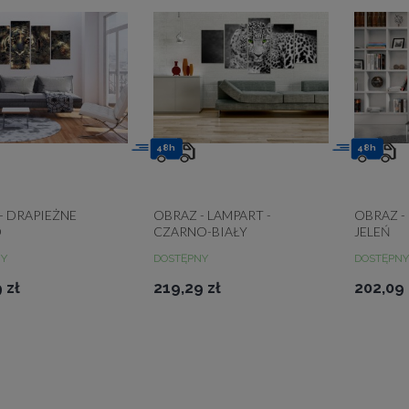
48h
48h
- DRAPIEŻNE
OBRAZ - LAMPART -
OBRAZ -
O
CZARNO-BIAŁY
JELEŃ
NY
DOSTĘPNY
DOSTĘPNY
 zł
219,29 zł
202,09 